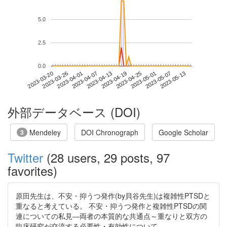
5.0
2.5
0.0
2023-05-07
2023-03-20
2023-04-07
2023-04-25
2023-05-13
2023-03-26
2023-04-13
2023-05-01
2023-04-01
2023-04-19
外部データベース (DOI)
Mendeley
DOI Chronograph
Google Scholar
3
Twitter
(28 users, 29 posts, 97
favorites)
原田先生は、不安・抑うつ発作(by貝谷先生)は複雑性PTSDと
重なると考えている。 不安・抑うつ発作と複雑性PTSDの関
連についての私見―両者の本質的な共通点～重なりと双方の
臨床研究が交流する必要性・有効性について―