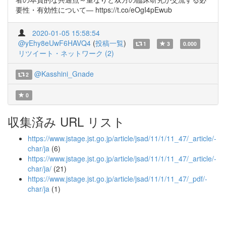
要性・有効性について― https://t.co/eOgI4pEwub
2020-01-05 15:58:54
@yEhy8eUwF6HAVQ4
(
投稿一覧
)
1
3
0.000
リツイート・ネットワーク (2)
@Kasshini_Gnade
2
0
収集済み URL リスト
https://www.jstage.jst.go.jp/article/jsad/11/1/11_47/_article/-
char/ja
(6)
https://www.jstage.jst.go.jp/article/jsad/11/1/11_47/_article/-
char/ja/
(21)
https://www.jstage.jst.go.jp/article/jsad/11/1/11_47/_pdf/-
char/ja
(1)