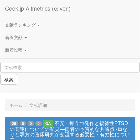
Ceek.jp Altmetrics (α ver.)
文献ランキング
新着文献
新着投稿
検索
ホーム
文献詳細
不安・抑うつ発作と複雑性PTSD
28
0
0
0
OA
の関連についての私見―両者の本質的な共通点~重な
りと双方の臨床研究が交流する必要性・有効性につい
て―