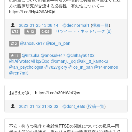
方の臨床研究が交流する必要性・有効性について―
https://t.co/fHp4G6AHQd
2022-01-25 13:08:14
@decinormal1
(
投稿一覧
)
リツイート・ネットワーク (2)
2
12
0.426
@anosuke17
@ice_in_pan
2
@iiiitsuka
@anosuke17
@chihaya0102
11
@IAPwofscMHq2Qbq
@omanju_qq
@aki_tt_kantoku
@an_psychologist
@7827glory
@ice_in_pan
@144nomoe
@ren7mi3
おぼえがき。 https://t.co/p30HWeCjns
2021-01-12 21:42:32
@dont_eats
(
投稿一覧
)
不安・抑うつ発作と複雑性PTSDの関連についての私見―両
者の本質的な共通点～重なりと双方の臨床研究が交流する必