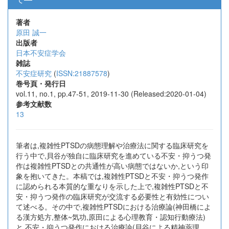
著者
原田 誠一
出版者
日本不安症学会
雑誌
不安症研究
(
ISSN:21887578
)
巻号頁・発行日
vol.11, no.1, pp.47-51, 2019-11-30 (Released:2020-01-04)
参考文献数
13
筆者は,複雑性PTSDの病態理解や治療法に関する臨床研究を
行う中で,貝谷が独自に臨床研究を進めている不安・抑うつ発
作は複雑性PTSDとの共通性が高い病態ではないか,という印
象を抱いてきた。本稿では,複雑性PTSDと不安・抑うつ発作
に認められる本質的な重なりを示した上で,複雑性PTSDと不
安・抑うつ発作の臨床研究が交流する必要性と有効性につい
て述べる。その中で,複雑性PTSDにおける治療論(神田橋によ
る漢方処方,整体~気功,原田による心理教育・認知行動療法)
と,不安・抑うつ発作における治療論(貝谷による精神薬理