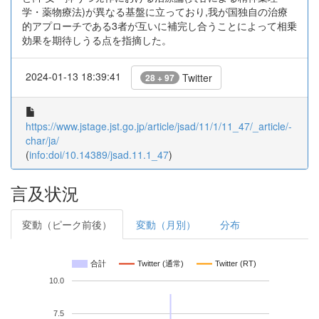
学・薬物療法)が異なる基盤に立っており,我が国独自の治療
的アプローチである3者が互いに補完し合うことによって相乗
効果を期待しうる点を指摘した。
2024-01-13 18:39:41
Twitter
28 + 97
https://www.jstage.jst.go.jp/article/jsad/11/1/11_47/_article/-
char/ja/
(
info:doi/10.14389/jsad.11.1_47
)
言及状況
変動（ピーク前後）
変動（月別）
分布
合計
Twitter (通常)
Twitter (RT)
10.0
7.5