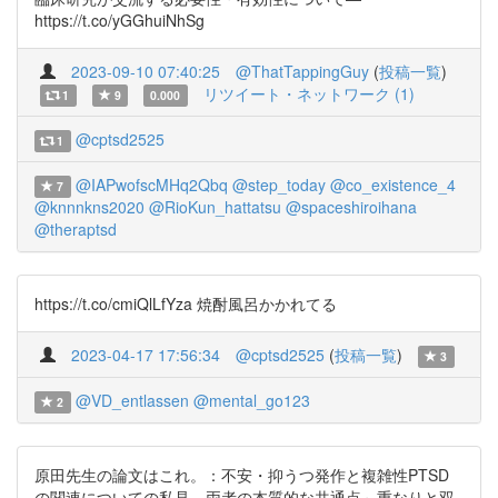
https://t.co/yGGhuiNhSg
2023-09-10 07:40:25
@ThatTappingGuy
(
投稿一覧
)
リツイート・ネットワーク (1)
1
9
0.000
@cptsd2525
1
@IAPwofscMHq2Qbq
@step_today
@co_existence_4
7
@knnnkns2020
@RioKun_hattatsu
@spaceshiroihana
@theraptsd
https://t.co/cmiQlLfYza 焼酎風呂かかれてる
2023-04-17 17:56:34
@cptsd2525
(
投稿一覧
)
3
@VD_entlassen
@mental_go123
2
原田先生の論文はこれ。：不安・抑うつ発作と複雑性PTSD
の関連についての私見―両者の本質的な共通点～重なりと双