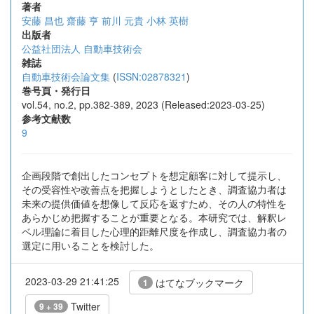
著者
安藤 昌也
齋藤 亨
前川 元貴
小林 英樹
出版者
公益社団法人 自動車技術会
雑誌
自動車技術会論文集
(
ISSN:02878321
)
巻号頁・発行日
vol.54, no.2, pp.382-389, 2023 (Released:2023-03-25)
参考文献数
9
企画段階で創出したコンセプトを想定顧客に対して提示し、
その受容性や改善点を把握しようとしたとき、調査協力者は
未来の提供価値を想像して反応を返すため、その人の特性を
あらかじめ把握することが重要となる。本研究では、解釈レ
ベル理論に着目した心理的距離尺度を作成し、調査協力者の
選定に用いることを検討した。
2023-03-29 21:41:25
はてなブックマーク
1
Twitter
9 + 39