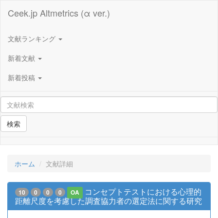
Ceek.jp Altmetrics (α ver.)
文献ランキング
新着文献
新着投稿
検索
ホーム
文献詳細
コンセプトテストにおける心理的
10
0
0
0
OA
距離尺度を考慮した調査協力者の選定法に関する研究