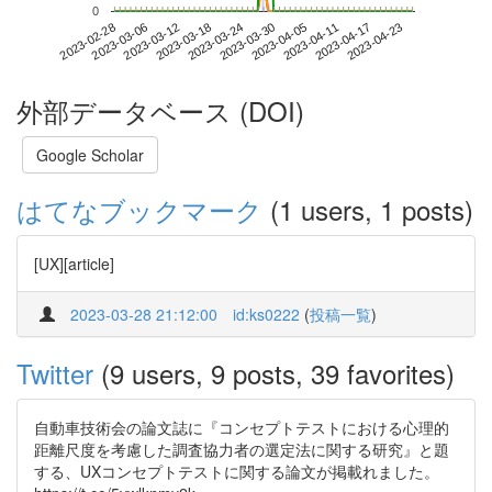
*
*
0
2023-04-17
2023-02-28
2023-03-18
2023-04-05
2023-04-23
2023-03-06
2023-03-24
2023-04-11
2023-03-12
2023-03-30
外部データベース (DOI)
Google Scholar
はてなブックマーク
(1 users, 1 posts)
[UX][article]
2023-03-28 21:12:00
id:ks0222
(
投稿一覧
)
Twitter
(9 users, 9 posts, 39 favorites)
自動車技術会の論文誌に『コンセプトテストにおける心理的
距離尺度を考慮した調査協力者の選定法に関する研究』と題
する、UXコンセプトテストに関する論文が掲載れました。