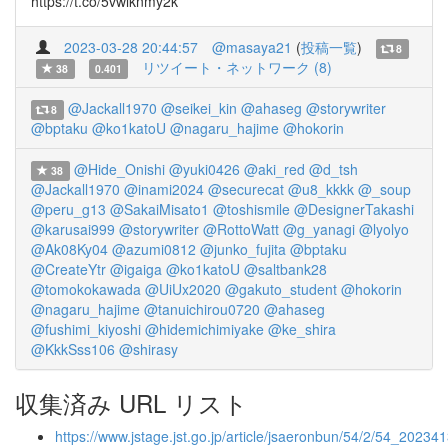
https://t.co/5vwlknmy2k
2023-03-28 20:44:57
@masaya21
(
投稿一覧
)
8
リツイート・ネットワーク (8)
38
0.401
@Jackall1970
@seikei_kin
@ahaseg
@storywriter
8
@bptaku
@ko1katoU
@nagaru_hajime
@hokorin
@Hide_Onishi
@yuki0426
@aki_red
@d_tsh
38
@Jackall1970
@inami2024
@securecat
@u8_kkkk
@_soup
@peru_g13
@SakaiMisato1
@toshismile
@DesignerTakashi
@karusai999
@storywriter
@RottoWatt
@g_yanagi
@lyolyo
@Ak08Ky04
@azumi0812
@junko_fujita
@bptaku
@CreateYtr
@igaiga
@ko1katoU
@saltbank28
@tomokokawada
@UiUx2020
@gakuto_student
@hokorin
@nagaru_hajime
@tanuichirou0720
@ahaseg
@fushimi_kiyoshi
@hidemichimiyake
@ke_shira
@KkkSss106
@shirasy
収集済み URL リスト
https://www.jstage.jst.go.jp/article/jsaeronbun/54/2/54_2023413