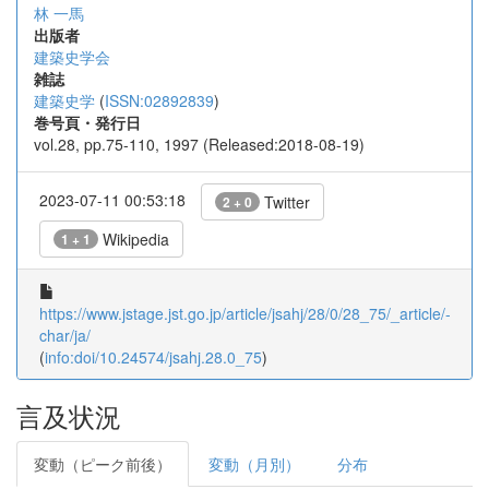
林 一馬
出版者
建築史学会
雑誌
建築史学
(
ISSN:02892839
)
巻号頁・発行日
vol.28, pp.75-110, 1997 (Released:2018-08-19)
2023-07-11 00:53:18
Twitter
2 + 0
Wikipedia
1 + 1
https://www.jstage.jst.go.jp/article/jsahj/28/0/28_75/_article/-
char/ja/
(
info:doi/10.24574/jsahj.28.0_75
)
言及状況
変動（ピーク前後）
変動（月別）
分布