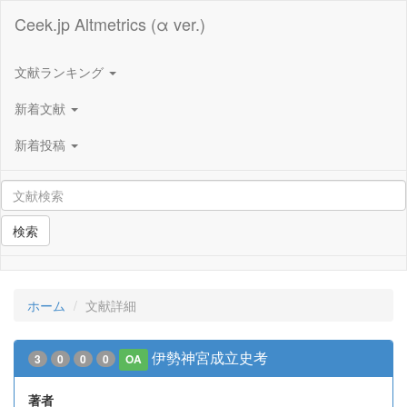
Ceek.jp Altmetrics (α ver.)
文献ランキング
新着文献
新着投稿
検索
ホーム
文献詳細
伊勢神宮成立史考
3
0
0
0
OA
著者