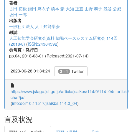
著者
古田 拓毅
鎌田 麻衣子
橋本 豪
大知 正直
山野 泰子
浅谷 公威
坂田 一郎
出版者
一般社団法人 人工知能学会
雑誌
人工知能学会研究会資料 知識ベースシステム研究会 114回
(2018/8)
(
ISSN:24364592
)
巻号頁・発行日
pp.04, 2018-08-01 (Released:2021-07-14)
2023-06-28 01:34:24
Twitter
2 + 1
https://www.jstage.jst.go.jp/article/jsaikbs/114/0/114_04/_article/-
char/ja/
(
info:doi/10.11517/jsaikbs.114.0_04
)
言及状況