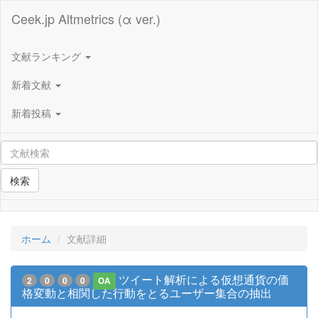
Ceek.jp Altmetrics (α ver.)
文献ランキング
新着文献
新着投稿
検索
ホーム
文献詳細
ツイート解析による仮想通貨の価
2
0
0
0
OA
格変動と相関した行動をとるユーザー集合の抽出