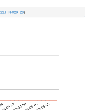
2022.FIN-029_28
)
-24
023-04-27
2023-04-30
2023-05-03
2023-05-06