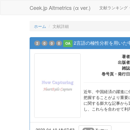
Ceek.jp Altmetrics (α ver.)
文献ランキング
ホーム
文献詳細
2言語の極性分析を用いた
2
0
0
0
OA
著者
出版者
雑誌
巻号頁・発行日
近年、中国経済の躍進に
把握することがより重要
に関する膨大な記事から
し、これらを合わせて利
2023-04-10 18:07:53