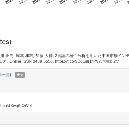
tes)
 潔, 早川 正亮, 塚本 和哉, 加藤 大輔, 2言語の極性分析を用いた中国市
01, Online ISSN 2436-5556, https://t.co/3D6G6H7PV7, 抄録: 2/7
稿一覧
)
2
o/4Xwq9IQWei