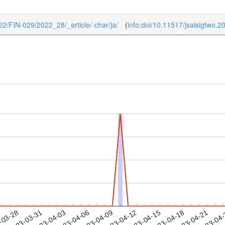
2022/FIN-029/2022_28/_article/-char/ja/
(
info:doi/10.11517/jsaisigtwo.
2023-04-18
2023-04-21
2023-04
-03-28
2
2023-03-31
2023-04-03
2023-04-06
2023-04-09
2023-04-12
2023-04-15