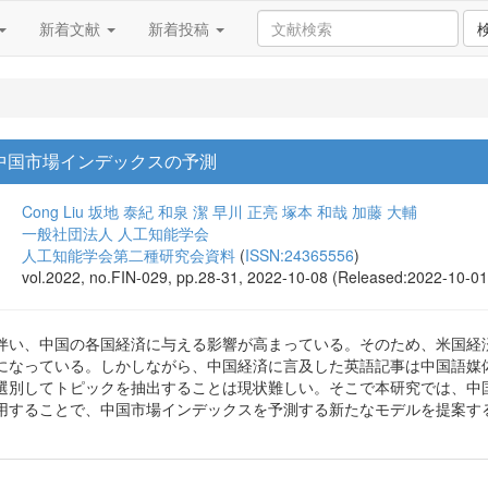
新着文献
新着投稿
中国市場インデックスの予測
Cong Liu
坂地 泰紀
和泉 潔
早川 正亮
塚本 和哉
加藤 大輔
一般社団法人 人工知能学会
人工知能学会第二種研究会資料
(
ISSN:24365556
)
vol.2022, no.FIN-029, pp.28-31, 2022-10-08 (Released:2022-10-01
伴い、中国の各国経済に与える影響が高まっている。そのため、米国経
になっている。しかしながら、中国経済に言及した英語記事は中国語媒
選別してトピックを抽出することは現状難しい。そこで本研究では、中
用することで、中国市場インデックスを予測する新たなモデルを提案す