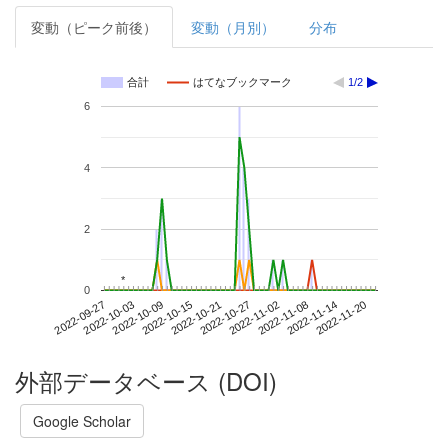
変動（ピーク前後）
変動（月別）
分布
合計
はてなブックマーク
1/2
6
4
2
*
*
0
2022-11-14
2022-09-27
2022-10-15
2022-11-02
2022-11-20
2022-10-03
2022-10-21
2022-11-08
2022-10-09
2022-10-27
外部データベース (DOI)
Google Scholar