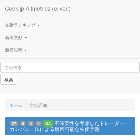
Ceek.jp Altmetrics (α ver.)
文献ランキング
新着文献
新着投稿
検索
ホーム
文献詳細
不確実性を考慮したトレーダー・
27
0
0
0
OA
カンパニー法による解釈可能な株価予測