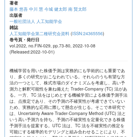
著者
藤本 悠吾
中川 慧
今城 健太郎
南 賢太郎
出版者
一般社団法人 人工知能学会
雑誌
人工知能学会第二種研究会資料
(
ISSN:24365556
)
巻号頁・発行日
vol.2022, no.FIN-029, pp.73-80, 2022-10-08
(Released:2022-10-01)
機械学習を用いた株価予測は実務的にも学術的にも重要であ
り、多くの研究がおこなわれている。それらのうち有望な方
法の一つとして、株式市場のダイナミズムを考慮し、高い予
測力と解釈可能性を兼ね備えた Trader-Company (TC) 法があ
る。一方、TC 法をはじめとする機械学習による株価予測手法
は、点推定であり、その予測の不確実性が考慮できていない
ため、実務的な応用に際して懸念が生じる。そこで本研究で
は、Uncertainty Aware Trader-Company Method (UTC) 法と
いう高い予測力を持ち、予測の不確実性を定量化できる株価
予測手法を提案する。UTC 法は、TC 法を不確実性の推定を
可能にする確率的モデリングと組み合わせることにより、不