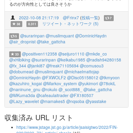
るのが方向性としては良さそうか
2022-10-08 21:17:19
@Frinx7
(
投稿一覧
)
7
リツイート・ネットワーク (5)
38
0.311
@surarinpan
@muslimquant
@DominicHaydn
5
@air_dropnist
@take_gattcha
@positiven112358
@seijuro1110
@mkde_co
33
@xHibiking
@surarinpan
@keikabu1985
@radish94280158
@fx_344
@janki87
@freak71105694
@comusou3
@dobumead
@muslimquant
@michaelmattojap
@DominicHaydn
@FXWOLF2
@Disc05158012
@tkmyoon
@kazuhiro_kogai
@Markov_system
@yukimori
@78okiL
@naninune_gnu
@rokulo
@_scot888_
@take_gattcha
@MKuma3da
@cafeaulaitrader
@FX180507
@Lazy_wavelet
@mamakes5
@nqsoba
@yasstake
収集済み URL リスト
https://www.jstage.jst.go.jp/article/jsaisigtwo/2022/FIN-