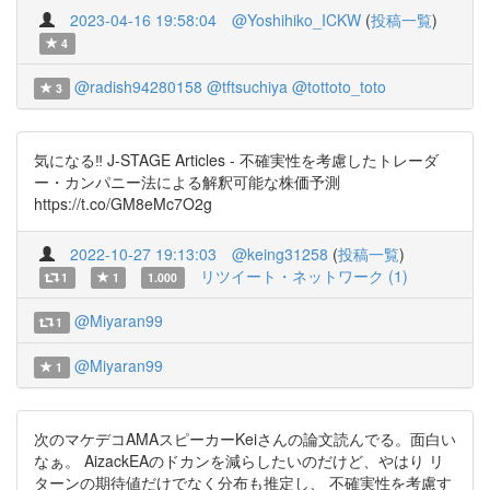
2023-04-16 19:58:04
@Yoshihiko_ICKW
(
投稿一覧
)
4
@radish94280158
@tftsuchiya
@tottoto_toto
3
気になる‼️ J-STAGE Articles - 不確実性を考慮したトレーダ
ー・カンパニー法による解釈可能な株価予測
https://t.co/GM8eMc7O2g
2022-10-27 19:13:03
@keing31258
(
投稿一覧
)
リツイート・ネットワーク (1)
1
1
1.000
@Miyaran99
1
@Miyaran99
1
次のマケデコAMAスピーカーKeiさんの論文読んでる。面白い
なぁ。 AizackEAのドカンを減らしたいのだけど、やはり リ
ターンの期待値だけでなく分布も推定し、 不確実性を考慮す