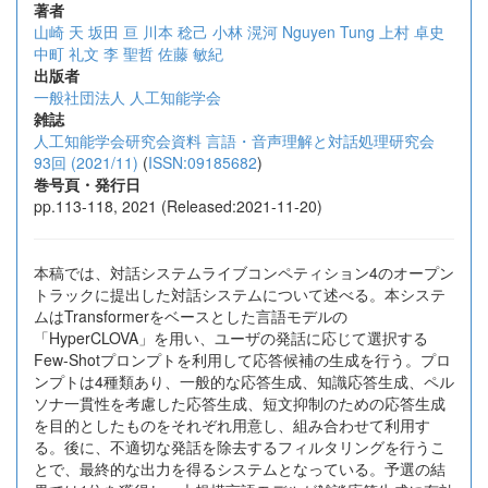
著者
山崎 天
坂田 亘
川本 稔己
小林 滉河
Nguyen Tung
上村 卓史
中町 礼文
李 聖哲
佐藤 敏紀
出版者
一般社団法人 人工知能学会
雑誌
人工知能学会研究会資料 言語・音声理解と対話処理研究会
93回 (2021/11)
(
ISSN:09185682
)
巻号頁・発行日
pp.113-118, 2021 (Released:2021-11-20)
本稿では、対話システムライブコンペティション4のオープン
トラックに提出した対話システムについて述べる。本システ
ムはTransformerをベースとした言語モデルの
「HyperCLOVA」を用い、ユーザの発話に応じて選択する
Few-Shotプロンプトを利用して応答候補の生成を行う。プロ
ンプトは4種類あり、一般的な応答生成、知識応答生成、ペル
ソナ一貫性を考慮した応答生成、短文抑制のための応答生成
を目的としたものをそれぞれ用意し、組み合わせて利用す
る。後に、不適切な発話を除去するフィルタリングを行うこ
とで、最終的な出力を得るシステムとなっている。予選の結