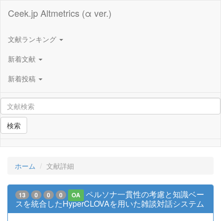
Ceek.jp Altmetrics (α ver.)
文献ランキング
新着文献
新着投稿
検索
ホーム
文献詳細
ペルソナ一貫性の考慮と知識ベー
13
0
0
0
OA
スを統合したHyperCLOVAを用いた雑談対話システム