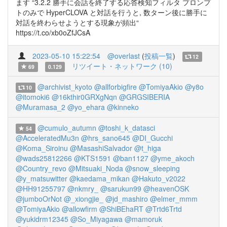
ます “3.2.2 勝手に会話を終了する応答検知フィルタ プロンプ
トのみで HyperCLOVA と対話を行うと, 数ターン後に勝手に
対話を終わらせようとする現象が頻出“
https://t.co/xb0oZfJCsA
2023-05-10 15:22:54
@overlast
(
投稿一覧
)
12
リツイート・ネットワーク (10)
69
0.129
@archivist_kyoto
@allforbigfire
@TomiyaAkio
@y8o
10
@itomoki6
@16kthir0GRXgNqn
@GRGSIBERIA
@Muramasa_2
@yo_ehara
@kinneko
@cumulo_autumn
@toshi_k_datasci
54
@AcceleratedMu3n
@hrs_sano645
@DI_Gucchi
@Koma_Siroinu
@MasashiSalvador
@t_higa
@wads25812266
@KTS1591
@ban1127
@yme_akoch
@Country_revo
@Mitsuaki_Noda
@snow_sleeping
@y_matsuwitter
@kaedama_mikan
@Hakuto_v2022
@HH91255797
@nkmry_
@sarukun99
@heavenOSK
@jumboOrNot
@_xiongjie_
@jd_mashiro
@elmer_mmm
@TomiyaAkio
@allowfirm
@ShiBEhaRT
@Trtd6Trtd
@yukidrm12345
@So_Miyagawa
@mamoruk