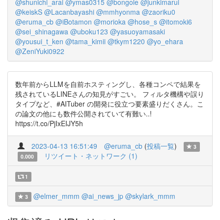
@shunichi_arai
@ymas0315
@bongole
@junkimarui
@keiskS
@Lacanbayashi
@mmhyonma
@zaoriku0
@eruma_cb
@iBotamon
@morioka
@hose_s
@itomoki6
@sei_shinagawa
@uboku123
@yasuoyamasaki
@yousui_t_ken
@tama_kimii
@tkym1220
@yo_ehara
@ZeniYuki0922
数年前からLLMを自前ホスティングし、各種コンペで結果を
残されているLINEさんの知見がすごい。 フィルタ機構や誤り
タイプなど、#AITuber の開発に役立つ要素盛りだくさん。こ
の論文の他にも数件公開されていて有難い..!
https://t.co/PjIxEIJY5h
2023-04-13 16:51:49
@eruma_cb
(
投稿一覧
)
3
リツイート・ネットワーク (1)
0.000
1
@elmer_mmm
@ai_news_jp
@skylark_mmm
3