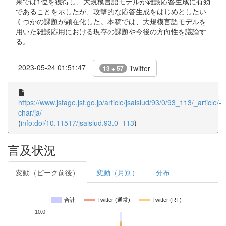
果では1位を獲得し、大規模言語モデルが雑談応答生成に有効
であることを示したが、攻撃的な応答生成をはじめとしたい
くつかの課題が顕在化した。本稿では、大規模言語モデルを
用いた雑談応用における現存の課題や今後の方向性を議論す
る。
2023-05-24 01:51:47
Twitter
13 + 57
https://www.jstage.jst.go.jp/article/jsaislud/93/0/93_113/_article/-
char/ja/
(
info:doi/10.11517/jsaislud.93.0_113
)
言及状況
変動（ピーク前後）
変動（月別）
分布
合計
Twitter (通常)
Twitter (RT)
10.0