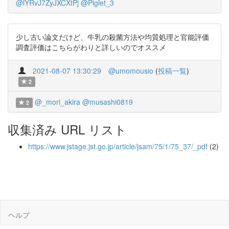
@lYRvJ7ZyJXCXtPj
@Piglet_3
少し古い論文だけど、牛乳の殺菌方法や均質処理と官能評価
調査評価はこちらがわりと詳しいのでオススメ
2021-08-07 13:30:29
@umomousio
(
投稿一覧
)
2
@_mori_akira
@musashi0819
2
収集済み URL リスト
https://www.jstage.jst.go.jp/article/jsam/75/1/75_37/_pdf
(2)
ヘルプ