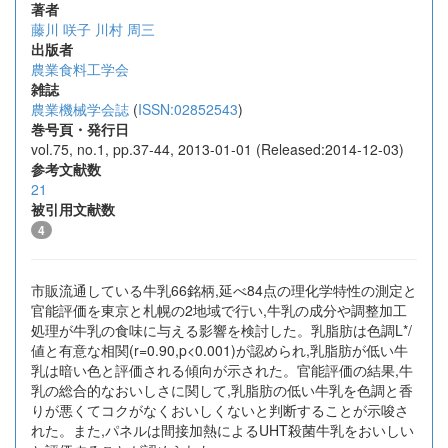
著者
藤川 咲子
川村 周三
出版者
農業食料工学会
雑誌
農業機械学会誌
(
ISSN:02852543
)
巻号頁・発行日
vol.75, no.1, pp.37-44, 2013-01-01 (Released:2014-12-03)
参考文献数
21
被引用文献数
4
市販流通している牛乳66銘柄,延べ84点の理化学特性の測定と
官能評価を東京と札幌の2地域で行い,牛乳の成分や調整加工
処理が牛乳の食味に与える影響を検討した。乳脂肪は色調L*/
値と有意な相関(r=0.90,p<0.001)が認められ,乳脂肪が低い牛
乳は暗い色と評価される傾向が示された。官能評価の結果,牛
乳の総合的なおいしさに関して,乳脂肪の低い牛乳を色調と香
りが悪くてコクがなくおいしくないと判断することが示唆さ
れた。また,パネルは間接加熱によるUHT殺菌牛乳をおいしい