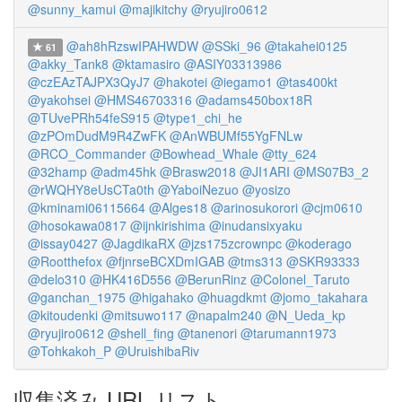
@sunny_kamui
@majikitchy
@ryujiro0612
@ah8hRzswIPAHWDW
@SSki_96
@takahei0125
61
@akky_Tank8
@ktamasiro
@ASIY03313986
@czEAzTAJPX3QyJ7
@hakotei
@iegamo1
@tas400kt
@yakohsei
@HMS46703316
@adams450box18R
@TUvePRh54feS915
@type1_chi_he
@zPOmDudM9R4ZwFK
@AnWBUMf55YgFNLw
@RCO_Commander
@Bowhead_Whale
@tty_624
@32hamp
@adm45hk
@Brasw2018
@JI1ARI
@MS07B3_2
@rWQHY8eUsCTa0th
@YaboiNezuo
@yosizo
@kminami06115664
@Alges18
@arinosukorori
@cjm0610
@hosokawa0817
@ijnkirishima
@inudansixyaku
@issay0427
@JagdikaRX
@jzs175zcrownpc
@koderago
@Rootthefox
@fjnrseBCXDmIGAB
@tms313
@SKR93333
@delo310
@HK416D556
@BerunRinz
@Colonel_Taruto
@ganchan_1975
@higahako
@huagdkmt
@jomo_takahara
@kitoudenki
@mitsuwo117
@napalm240
@N_Ueda_kp
@ryujiro0612
@shell_fing
@tanenori
@tarumann1973
@Tohkakoh_P
@UruishibaRiv
収集済み URL リスト