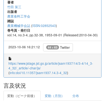
著者
竹田 策三
出版者
農業食料工学会
雑誌
農業機械学会誌
(
ISSN:02852543
)
巻号頁・発行日
vol.14, no.3-4, pp.32-38, 1953-09-01 (Released:2010-04-30)
2023-10-06 16:21:12
Twitter
44 + 63
https://www.jstage.jst.go.jp/article/jsam1937/14/3-4/14_3-
4_32/_article/-char/ja/
(
info:doi/10.11357/jsam1937.14.3-4_32
)
言及状況
変動（ピーク前後）
変動（月別）
分布