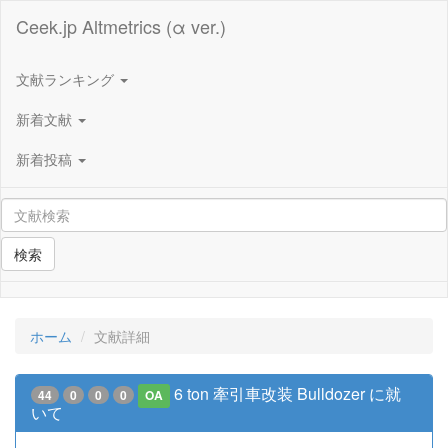
Ceek.jp Altmetrics (α ver.)
文献ランキング
新着文献
新着投稿
検索
ホーム
文献詳細
6 ton 牽引車改装 Bulldozer に就
44
0
0
0
OA
いて