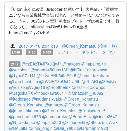
【6 ton 牽引車改装 Bulldozer に就いて】 大先輩が「重機マ
ニアなら農業機械学会誌も読め」と勧められたんで読んでみ
る。 うん、98式6トン牽引車改造ブルドーザは初見です。賢
くなった。 https://t.co/Btw51domzD #重機
https://t.co/DfyvOzKtAf
2017-01-16 20:44:16
@Green_Komatsu
(
投稿一覧
)
リツイート・ネットワーク (49)
48
66
0.483
@czEAzTAJPX3QyJ7
@hakotei
@napalm240
49
@yakohsei
@adams450box18R
@KCin_Tokorozawa
@Type97_TM
@TUvePRh54feS915
@jomo_takahara
@type1_chi_he
@rWQHY8eUsCTa0th
@JI1ARI
@89sikin
@yosizo
@Alges18
@Rootthefox
@jzs175zcrownpc
@JagdikaRX
@hosokawa0817
@funazushi_48692
@koderago
@inudansixyaku
@Green_Komatsu
@Green_Komatsu
@tamazw
@Green_Komatsu
@jomo_takahara
@Green_Komatsu
@Tohkakoh_P
@ganchan_1975
@namaurako
@BerunRinz
@sindie2647
@N_Ueda_kp
@napalm240
@kitoudenki
@Shouzou_Araki
@BALalfa
@jinja_origin
@Dai_9608
@tarumann1973