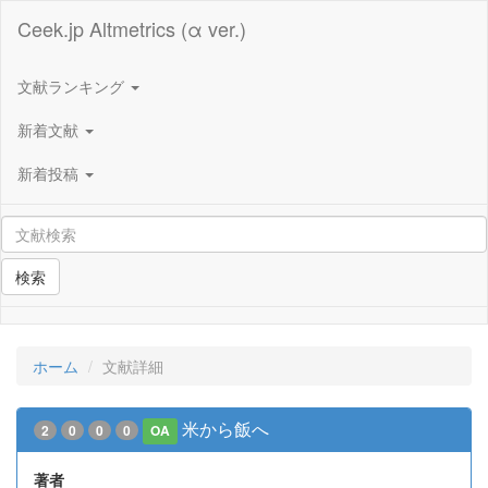
Ceek.jp Altmetrics (α ver.)
文献ランキング
新着文献
新着投稿
検索
ホーム
文献詳細
米から飯へ
2
0
0
0
OA
著者