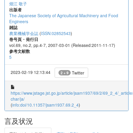
畑江 敬子
出版者
The Japanese Society of Agricultural Machinery and Food
Engineers
雑誌
農業機械学会誌
(
ISSN:02852543
)
巻号頁・発行日
vol.69, no.2, pp.4-7, 2007-03-01 (Released:2011-11-17)
参考文献数
5
2023-02-19 12:13:44
Twitter
2 + 9
https://www.jstage.jst.go.jp/article/jsam1937/69/2/69_2_4/_article/
char/ja/
(
info:doi/10.11357/jsam1937.69.2_4
)
言及状況