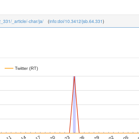
2_331/_article/-char/ja/
(
info:doi/10.3412/jsb.64.331
)
Twitter (RT)