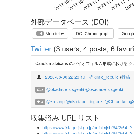
2023-11-02
2023-11-05
2023-11-08
2023
2023-10-27
2023-10-30
外部データベース (DOI)
Mendeley
DOI Chronograph
Googl
14
Twitter
(3 users, 4 posts, 6 favori
Candida albicans のバイオフィルム形成における クオ
2020-06-06 22:26:19
@kimie_rebuild
(
投稿一
@okadaue_dsgenki
@okadaue_dsgenki
2
@ko_anp
@okadaue_dsgenki
@OLfumtan
@s
4
収集済み URL リスト
https://www.jstage.jst.go.jp/article/jsb/64/2/64_
https://www.jstage.jst.go.jp/article/jsb/64/2/64_2