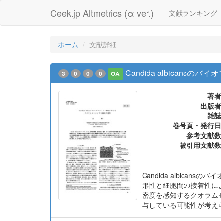
Ceek.jp Altmetrics (α ver.)
文献ランキング
ホーム
文献詳細
Candida albican
3
0
0
0
OA
著者
出版者
雑誌
巻号頁・発行日
参考文献数
被引用文献数
Candida albic
形性と細胞間の接着性に
密度を感知するクオラム
与している可能性が考え