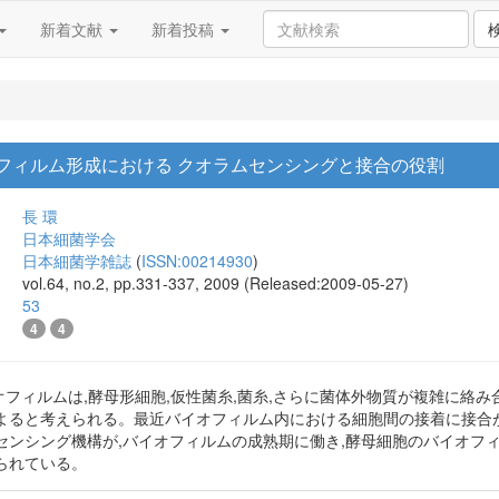
新着文献
新着投稿
sのバイオフィルム形成における クオラムセンシングと接合の役割
長 環
日本細菌学会
日本細菌学雑誌
(
ISSN:00214930
)
vol.64, no.2, pp.331-337, 2009 (Released:2009-05-27)
53
4
4
ansのバイオフィルムは,酵母形細胞,仮性菌糸,菌糸,さらに菌体外物質が複
よると考えられる。最近バイオフィルム内における細胞間の接着に接合
センシング機構が,バイオフィルムの成熟期に働き,酵母細胞のバイオフ
られている。