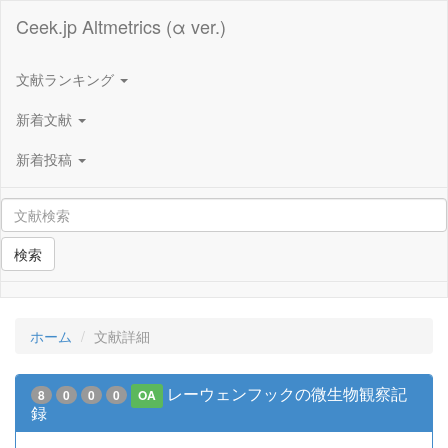
Ceek.jp Altmetrics (α ver.)
文献ランキング
新着文献
新着投稿
検索
ホーム
文献詳細
レーウェンフックの微生物観察記
8
0
0
0
OA
録