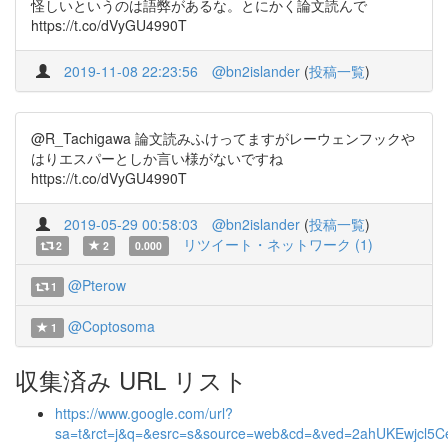
怪しいというのは語弊があるな。とにかく論文読んで
https://t.co/dVyGU4990T
2019-11-08 22:23:56
@bn2islander
(
投稿一覧
)
@R_Tachigawa 論文読みふけってますがレーウェンフックや
はりエスパーとしか言い様がないですね
https://t.co/dVyGU4990T
2019-05-29 00:58:03
@bn2islander
(
投稿一覧
)
リツイート・ネットワーク (1)
2
2
0.000
@Pterow
1
@Coptosoma
1
収集済み URL リスト
https://www.google.com/url?
sa=t&rct=j&q=&esrc=s&source=web&cd=&ved=2ahUKEwjc