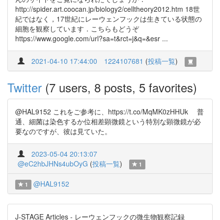
http://spider.art.coocan.jp/biology2/celltheory2012.htm 18世
紀ではなく，17世紀にレーウェンフックは生きている状態の
細胞を観察しています．こちらもどうぞ
https://www.google.com/url?sa=t&rct=j&q=&esr ...
2021-04-10 17:44:00
1224107681
(
投稿一覧
)
Twitter
(7 users, 8 posts, 5 favorites)
@HAL9152 これをご参考に、https://t.co/MqMK0zHHUk 普
通、細菌は染色するか位相差顕微鏡という特別な顕微鏡が必
要なのですが、彼は見ていた。
2023-05-04 20:13:07
@eC2hbJHNs4ubOyG
(
投稿一覧
)
1
@HAL9152
1
J-STAGE Articles - レーウェンフックの微生物観察記録