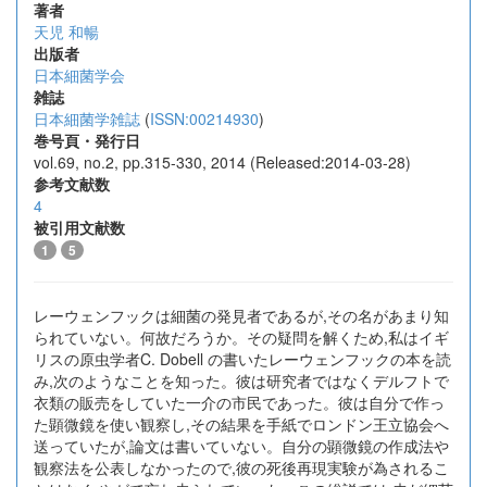
著者
天児 和暢
出版者
日本細菌学会
雑誌
日本細菌学雑誌
(
ISSN:00214930
)
巻号頁・発行日
vol.69, no.2, pp.315-330, 2014 (Released:2014-03-28)
参考文献数
4
被引用文献数
1
5
レーウェンフックは細菌の発見者であるが,その名があまり知
られていない。何故だろうか。その疑問を解くため,私はイギ
リスの原虫学者C. Dobell の書いたレーウェンフックの本を読
み,次のようなことを知った。彼は研究者ではなくデルフトで
衣類の販売をしていた一介の市民であった。彼は自分で作っ
た顕微鏡を使い観察し,その結果を手紙でロンドン王立協会へ
送っていたが,論文は書いていない。自分の顕微鏡の作成法や
観察法を公表しなかったので,彼の死後再現実験が為されるこ