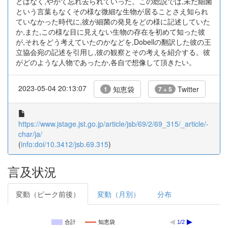
とはなく,やがて忘れ去られていった。この総説では,未だ細菌
という言葉もなくその様な微細な生物が居ることさえ知られ
ていなかった時代に,彼が細菌の発見をどの様に記述していた
か,また,この様な目に見えない生物の存在を初めて知った彼
が,それをどう考えていたのかなどを,Dobellの翻訳した彼の王
立協会宛の記述を引用し,彼の観察とその考えを紹介する。彼
がどのような人物であったか,各自で想像して頂きたい。
2023-05-04 20:13:07
知恵袋
Twitter
1
7 + 5
https://www.jstage.jst.go.jp/article/jsb/69/2/69_315/_article/-
char/ja/
(
info:doi/10.3412/jsb.69.315
)
言及状況
変動（ピーク前後）
変動（月別）
分布
合計
知恵袋
1/2