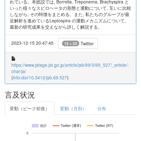
れている。本総説では, Borrelia, Treponema, Brachyspira と
いった様々なスピロヘータの形態と運動について, 互いに比較
しながら, その特徴をまとめる。また, 私たちのグループが最
近解析を進めているLeptospira の運動メカニズムについて,
最新の研究成果を交えながら詳しく解説する。
2023-12-15 20:47:45
Twitter
12 + 22
https://www.jstage.jst.go.jp/article/jsb/69/3/69_527/_article/-
char/ja/
(
info:doi/10.3412/jsb.69.527
)
言及状況
変動（ピーク前後）
変動（月別）
分布
合計
Twitter (通常)
Twitter (RT)
6