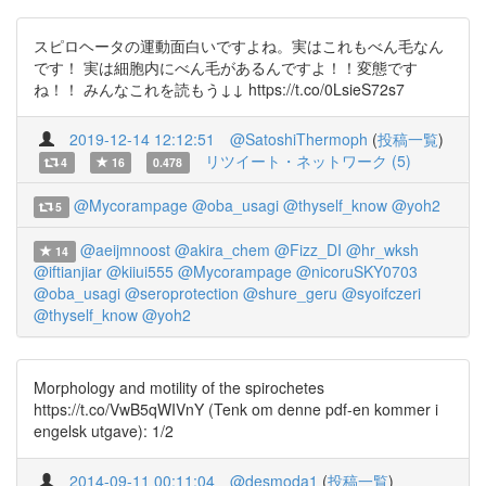
スピロヘータの運動面白いですよね。実はこれもべん毛なん
です！ 実は細胞内にべん毛があるんですよ！！変態です
ね！！ みんなこれを読もう↓↓ https://t.co/0LsieS72s7
2019-12-14 12:12:51
@SatoshiThermoph
(
投稿一覧
)
リツイート・ネットワーク (5)
4
16
0.478
@Mycorampage
@oba_usagi
@thyself_know
@yoh2
5
@aeijmnoost
@akira_chem
@Fizz_DI
@hr_wksh
14
@iftianjiar
@kiiui555
@Mycorampage
@nicoruSKY0703
@oba_usagi
@seroprotection
@shure_geru
@syoifczeri
@thyself_know
@yoh2
Morphology and motility of the spirochetes
https://t.co/VwB5qWIVnY (Tenk om denne pdf-en kommer i
engelsk utgave): 1/2
2014-09-11 00:11:04
@desmoda1
(
投稿一覧
)