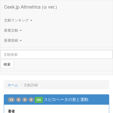
Ceek.jp Altmetrics (α ver.)
文献ランキング
新着文献
新着投稿
検索
ホーム
文献詳細
スピロヘータの形と運動
12
0
0
0
OA
著者