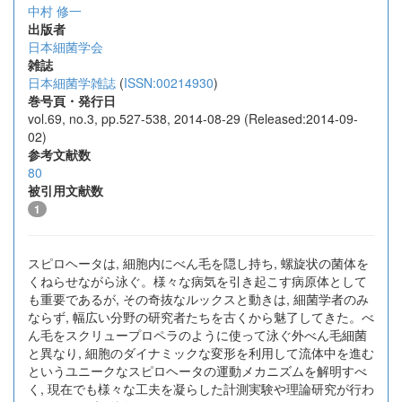
中村 修一
出版者
日本細菌学会
雑誌
日本細菌学雑誌
(
ISSN:00214930
)
巻号頁・発行日
vol.69, no.3, pp.527-538, 2014-08-29 (Released:2014-09-
02)
参考文献数
80
被引用文献数
1
スピロヘータは, 細胞内にべん毛を隠し持ち, 螺旋状の菌体を
くねらせながら泳ぐ。様々な病気を引き起こす病原体として
も重要であるが, その奇抜なルックスと動きは, 細菌学者のみ
ならず, 幅広い分野の研究者たちを古くから魅了してきた。べ
ん毛をスクリュープロペラのように使って泳ぐ外べん毛細菌
と異なり, 細胞のダイナミックな変形を利用して流体中を進む
というユニークなスピロヘータの運動メカニズムを解明すべ
く, 現在でも様々な工夫を凝らした計測実験や理論研究が行わ