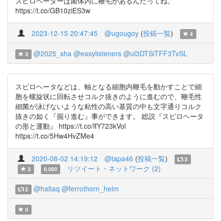
スピロヘーターは菌体内に鞭毛があるんだってね。
https://t.co/GB10ziES3w
2023-12-15 20:47:45
@ugougoy
(
投稿一覧
)
4
@2025_sha
@easylisteners
@ul3DTSiTFF3TvSL
3
スピロヘータなどは、軸となる細胞内鞭毛を動かすことで細
胞を螺旋状に回転させコルク抜きのように進むので、鞭毛性
細菌が泳げないような粘性の高い基質の中も文字通りコルク
抜きの如く『掘り進む』事ができます。 総説『スピロヘータ
の形と運動』 https://t.co/lfY723kVol
https://t.co/5Hw4HvZMe4
2020-08-02 14:19:12
@tapa46
(
投稿一覧
)
3
リツイート・ネットワーク (2)
3
0.000
@haltaq
@ferrothorn_helm
2
0