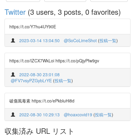
Twitter
(3 users, 3 posts, 0 favorites)
https://t.co/Y7hu4UY90E
2023-03-14 13:04:50
@SoCoLimeShot
(
投稿一覧
)
https://t.co/IZCX7WkLoi https://t.co/pQjyPfw9gv
2022-08-30 23:01:08
@FV7vsyPZGybLrYE
(
投稿一覧
)
破傷風毒素 https://t.co/ePkbluHi8d
2022-08-30 10:29:13
@hoaxcovid19
(
投稿一覧
)
収集済み URL リスト