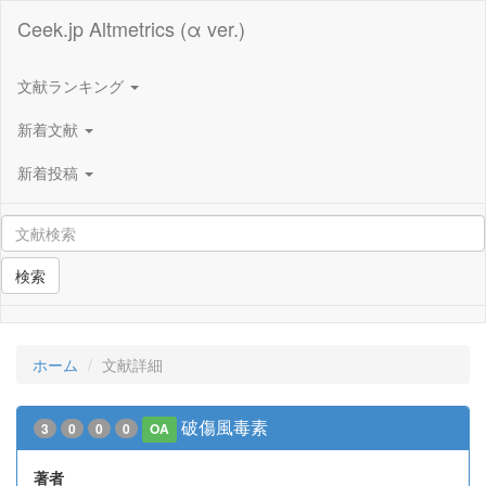
Ceek.jp Altmetrics (α ver.)
文献ランキング
新着文献
新着投稿
検索
ホーム
文献詳細
破傷風毒素
3
0
0
0
OA
著者