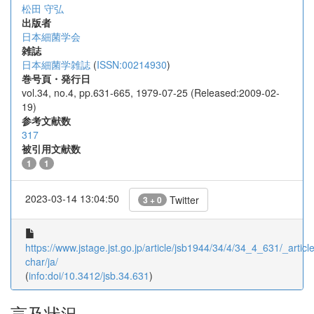
松田 守弘
出版者
日本細菌学会
雑誌
日本細菌学雑誌
(
ISSN:00214930
)
巻号頁・発行日
vol.34, no.4, pp.631-665, 1979-07-25 (Released:2009-02-
19)
参考文献数
317
被引用文献数
1
1
2023-03-14 13:04:50
Twitter
3 + 0
https://www.jstage.jst.go.jp/article/jsb1944/34/4/34_4_631/_article
char/ja/
(
info:doi/10.3412/jsb.34.631
)
言及状況