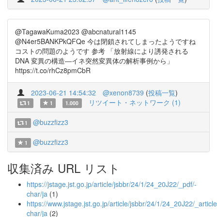
@TagawaKuma2023 @abcnatural1145
@N4er5BANKPkQFQe 今は閉鎖されてしまったようですね
コストの問題のようです 参考 「放射線により誘発される
DNA 変異の構造―イネ突然変異体の解析事例から」
https://t.co/rhCz8pmCbR
2023-06-21 14:54:32
@xenon8739
(
投稿一覧
)
リツイート・ネットワーク (1)
1
1
1.000
@buzzfizz3
1
@buzzfizz3
1
収集済み URL リスト
https://jstage.jst.go.jp/article/jsbbr/24/1/24_20J22/_pdf/-
char/ja
(1)
https://www.jstage.jst.go.jp/article/jsbbr/24/1/24_20J22/_article
char/ja
(2)