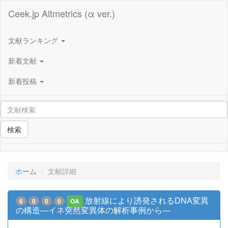
Ceek.jp Altmetrics (α ver.)
文献ランキング
新着文献
新着投稿
検索
ホーム
文献詳細
放射線により誘発されるDNA変異
6
0
0
0
OA
の構造―イネ突然変異体の解析事例から―