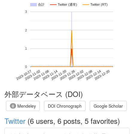
合計
Twitter (通常)
Twitter (RT)
3
2
1
0
2023-12-14
2023-10-27
2023-11-14
2023-12-02
2023-12-20
2023-11-02
2023-11-20
2023-12-08
2023-11-08
2023-11-26
外部データベース (DOI)
Mendeley
DOI Chronograph
Google Scholar
0
Twitter
(6 users, 6 posts, 5 favorites)