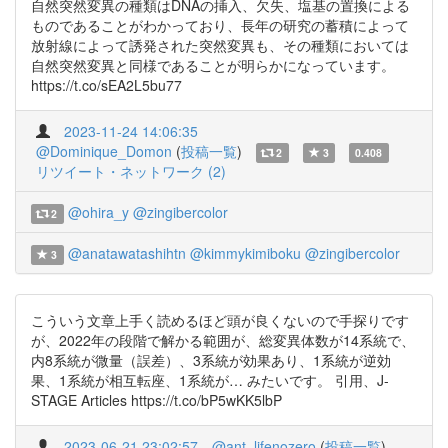
自然突然変異の種類はDNAの挿入、欠失、塩基の置換による
ものであることがわかっており、長年の研究の蓄積によって
放射線によって誘発された突然変異も、その種類においては
自然突然変異と同様であることが明らかになっています。
https://t.co/sEA2L5bu77
2023-11-24 14:06:35
@Dominique_Domon
(
投稿一覧
)
2
3
0.408
リツイート・ネットワーク (2)
@ohira_y
@zingibercolor
2
@anatawatashihtn
@kimmykimiboku
@zingibercolor
3
こういう文章上手く読めるほど頭が良くないので手探りです
が、2022年の段階で解かる範囲が、総変異体数が14系統で、
内8系統が微量（誤差）、3系統が効果あり、1系統が逆効
果、1系統が相互転座、1系統が… みたいです。 引用、J-
STAGE Articles https://t.co/bP5wKK5lbP
2023-06-21 23:02:57
@ant_lifenozero
(
投稿一覧
)