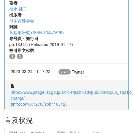
著者
福永 健二
出版者
日本育種学会
雑誌
育種学研究
(
ISSN:13447629
)
巻号頁・発行日
pp.18J12, (Released:2019-01-17)
被引用文献数
1
2
2023-03-24 11:17:22
Twitter
2 + 3
https://www.jstage.jst.go.jp/article/jsbbr/advpub/0/advpub_18J12/_
char/ja/
(
info:doi/10.1270/jsbbr.18J12
)
言及状況