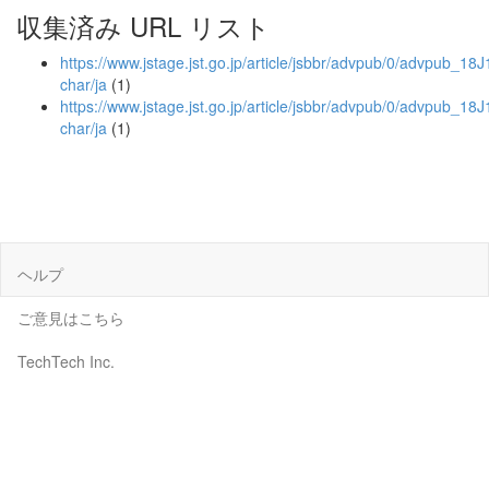
収集済み URL リスト
https://www.jstage.jst.go.jp/article/jsbbr/advpub/0/advpub_18J1
char/ja
(1)
https://www.jstage.jst.go.jp/article/jsbbr/advpub/0/advpub_18J
char/ja
(1)
ヘルプ
ご意見はこちら
TechTech Inc.