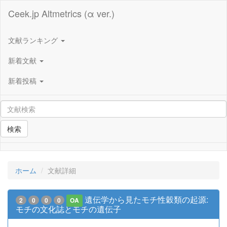
Ceek.jp Altmetrics (α ver.)
文献ランキング
新着文献
新着投稿
検索
ホーム
文献詳細
遺伝学から見たモチ性穀類の起源:
2
0
0
0
OA
モチの文化誌とモチの遺伝子