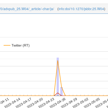
ub/0/advpub_25.W04/_article/-char/ja/
(
info:doi/10.1270/jsbbr.25.W04
)
Twitter (RT)
2023-05-02
2023-05-05
2023-05
-04-11
2
2023-04-14
2023-04-17
2023-04-20
2023-04-23
2023-04-26
2023-04-29