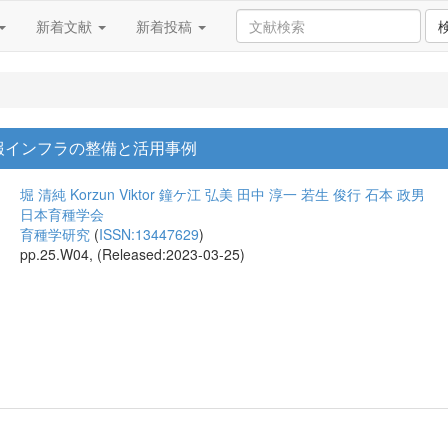
新着文献
新着投稿
報インフラの整備と活用事例
堀 清純
Korzun Viktor
鐘ケ江 弘美
田中 淳一
若生 俊行
石本 政男
日本育種学会
育種学研究
(
ISSN:13447629
)
pp.25.W04, (Released:2023-03-25)