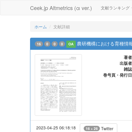
Ceek.jp Altmetrics (α ver.)
文献ランキング
ホーム
文献詳細
農研機構における育種情
16
0
0
0
OA
著者
出版者
雑誌
巻号頁・発行日
2023-04-25 06:18:18
Twitter
16 + 26