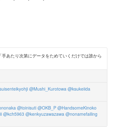
 「手あたり次第にデータをためていくだけでは誰から
uisenteikyohji
@Mushi_Kurotowa
@ksukeiida
ononaka
@toinisuti
@OKB_P
@HandsomeKinoko
i
@kch5963
@kenkyuzawazawa
@nonamefailing