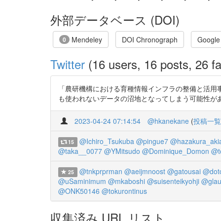
外部データベース (DOI)
Mendeley
DOI Chronograph
Google
0
Twitter
(16 users, 16 posts, 26 fa
「農研機構における育種情報インフラの整備と活用事
も使われないデータの沼地となってしまう可能性がある.」 メタ
2023-04-24 07:14:54
@hkanekane
(
投稿一覧
@Ichiro_Tsukuba
@pingue7
@hazakura_akia
15
@taka__0077
@YMitsudo
@Dominique_Domon
@t
@tnkprprman
@aeijmnoost
@gatousai
@dot
25
@uSaminimum
@mkaboshi
@suisenteikyohji
@glau
@ONK50146
@tokurontinus
収集済み URL リスト