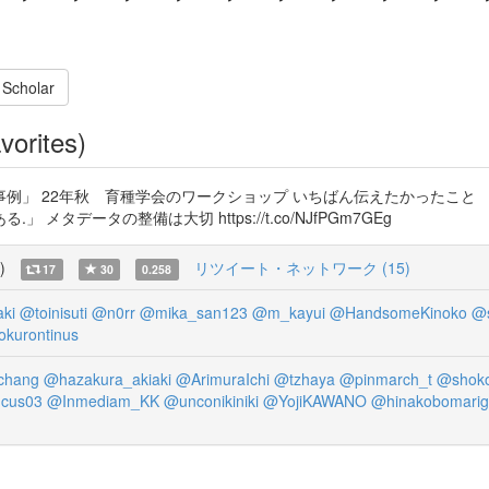
 Scholar
vorites)
例」 22年秋 育種学会のワークショップ いちばん伝えたかったこと
データの整備は大切 https://t.co/NJfPGm7GEg
)
リツイート・ネットワーク (15)
17
30
0.258
ki
@toinisuti
@n0rr
@mika_san123
@m_kayui
@HandsomeKinoko
@s
okurontinus
chang
@hazakura_akiaki
@ArimuraIchi
@tzhaya
@pinmarch_t
@shok
cus03
@Inmediam_KK
@unconikiniki
@YojiKAWANO
@hinakobomarigi