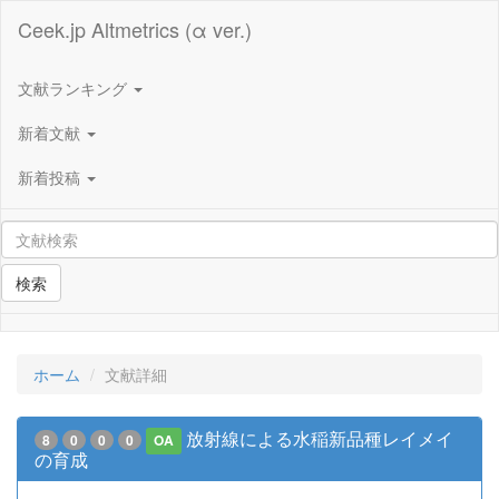
Ceek.jp Altmetrics (α ver.)
文献ランキング
新着文献
新着投稿
検索
ホーム
文献詳細
放射線による水稲新品種レイメイ
8
0
0
0
OA
の育成