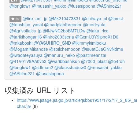
7
@longlow1
@musashi_yakko
@fusasippona
@AShino221
@fire_ant_jp
@Mk210473831
@chihaya_bl
@inmst
32
@tenshino_yasai
@madplantbreeder
@moriryuta
@Agrivoltaics_jp
@itJwNC2boBM7LDw
@taka_rice_
@tarikihonganji6
@hiro2003sena
@GxmU3Y9lpndX1D0
@mkaboshi
@YASUHIRO_SND
@kimmykimiboku
@MogamiMikanose
@soilchemooon
@i86atCJaGNvNdm6
@iwadateyasuya
@manuru_neko
@pastimeanzai
@41V01V9AA0v53
@waribbashikun
@7000_blast
@to4roh
@longlow1
@sdfman2
@blackshadow0
@musashi_yakko
@AShino221
@fusasippona
収集済み URL リスト
https://www.jstage.jst.go.jp/article/jsbbs1951/17/2/17_2_85/_art
char/ja/
(8)