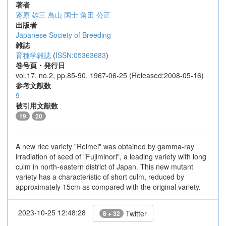
著者
蓬原 雄三
鳥山 国士
角田 公正
出版者
Japanese Society of Breeding
雑誌
育種学雑誌
(
ISSN:05363683
)
巻号頁・発行日
vol.17, no.2, pp.85-90, 1967-06-25 (Released:2008-05-16)
参考文献数
9
被引用文献数
19
20
A new rice variety "Reimei" was obtained by gamma-ray
irradiation of seed of "Fujiminori", a leading variety with long
culm in north-eastern district of Japan. This new mutant
variety has a characteristic of short culm, reduced by
approximately 15cm as compared with the original variety.
2023-10-25 12:48:28
Twitter
8 + 32