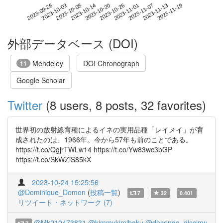
2023-11-13
2023-09-26
2023-10-14
2023-11-01
2023-11-19
2023-10-02
2023-10-20
2023-11-07
2023-10-08
2023-10-26
外部データベース (DOI)
Mendeley
DOI Chronograph
11
Google Scholar
Twitter
(8 users, 8 posts, 32 favorites)
世界初の放射線育種によるイネの実用品種「レイメイ」が育
成されたのは、1966年。今から57年も前のことである。
https://t.co/QgjrTWLw14 https://t.co/Yw83wc3bGP
https://t.co/SkWZiS85kX
2023-10-24 15:25:56
@Dominique_Domon
(
投稿一覧
)
7
32
0.401
リツイート・ネットワーク (7)
@Mk210473831
@kimmykimiboku
@docendo_discimu