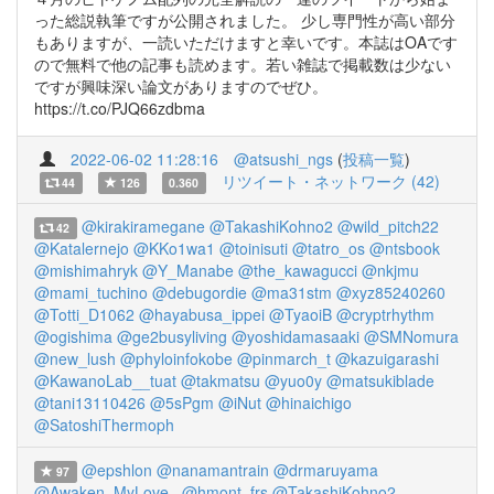
った総説執筆ですが公開されました。 少し専門性が高い部分
もありますが、一読いただけますと幸いです。本誌はOAです
ので無料で他の記事も読めます。若い雑誌で掲載数は少ない
ですが興味深い論文がありますのでぜひ。
https://t.co/PJQ66zdbma
2022-06-02 11:28:16
@atsushi_ngs
(
投稿一覧
)
リツイート・ネットワーク (42)
44
126
0.360
@kirakiramegane
@TakashiKohno2
@wild_pitch22
42
@Katalernejo
@KKo1wa1
@toinisuti
@tatro_os
@ntsbook
@mishimahryk
@Y_Manabe
@the_kawagucci
@nkjmu
@mami_tuchino
@debugordie
@ma31stm
@xyz85240260
@Totti_D1062
@hayabusa_ippei
@TyaoiB
@cryptrhythm
@ogishima
@ge2busyliving
@yoshidamasaaki
@SMNomura
@new_lush
@phyloinfokobe
@pinmarch_t
@kazuigarashi
@KawanoLab__tuat
@takmatsu
@yuo0y
@matsukiblade
@tani13110426
@5sPgm
@iNut
@hinaichigo
@SatoshiThermoph
@epshlon
@nanamantrain
@drmaruyama
97
@Awaken_MyLove_
@hmont_frs
@TakashiKohno2