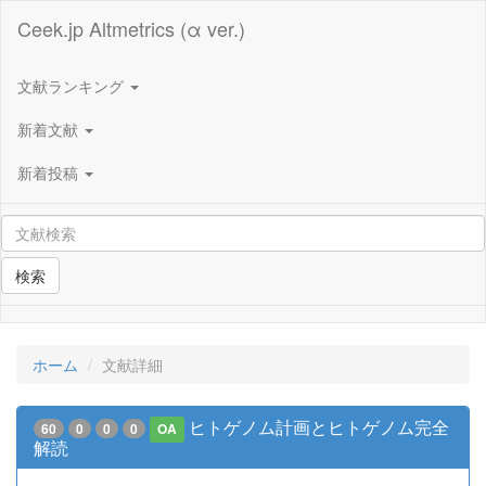
Ceek.jp Altmetrics (α ver.)
文献ランキング
新着文献
新着投稿
検索
ホーム
文献詳細
ヒトゲノム計画とヒトゲノム完全
60
0
0
0
OA
解読