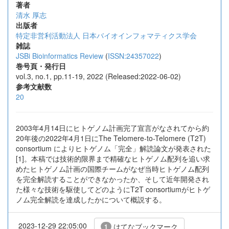
著者
清水 厚志
出版者
特定非営利活動法人 日本バイオインフォマティクス学会
雑誌
JSBi Bioinformatics Review
(
ISSN:24357022
)
巻号頁・発行日
vol.3, no.1, pp.11-19, 2022 (Released:2022-06-02)
参考文献数
20
2003年4月14日にヒトゲノム計画完了宣言がなされてから約
20年後の2022年4月1日にThe Telomere-to-Telomere (T2T)
consortium によりヒトゲノム「完全」解読論文が発表された
[1]。本稿では技術的限界まで精確なヒトゲノム配列を追い求
めたヒトゲノム計画の国際チームがなぜ当時ヒトゲノム配列
を完全解読することができなかったか、そして近年開発され
た様々な技術を駆使してどのようにT2T consortiumがヒトゲ
ノム完全解読を達成したかについて概説する。
2023-12-29 22:05:00
はてなブックマーク
1