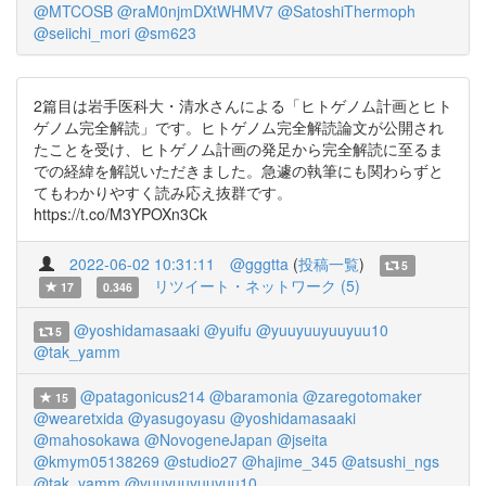
@MTCOSB
@raM0njmDXtWHMV7
@SatoshiThermoph
@seiichi_mori
@sm623
2篇目は岩手医科大・清水さんによる「ヒトゲノム計画とヒト
ゲノム完全解読」です。ヒトゲノム完全解読論文が公開され
たことを受け、ヒトゲノム計画の発足から完全解読に至るま
での経緯を解説いただきました。急遽の執筆にも関わらずと
てもわかりやすく読み応え抜群です。
https://t.co/M3YPOXn3Ck
2022-06-02 10:31:11
@gggtta
(
投稿一覧
)
5
リツイート・ネットワーク (5)
17
0.346
@yoshidamasaaki
@yuifu
@yuuyuuyuuyuu10
5
@tak_yamm
@patagonicus214
@baramonia
@zaregotomaker
15
@wearetxida
@yasugoyasu
@yoshidamasaaki
@mahosokawa
@NovogeneJapan
@jseita
@kmym05138269
@studio27
@hajime_345
@atsushi_ngs
@tak_yamm
@yuuyuuyuuyuu10