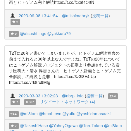
画とヒトゲノム完全解読https://t.co/fcxaf4c4tN
2023-06-08 13:41:54
@mishimahryk
(
投稿一覧
)
2
@atsushi_ngs
@yakkuru79
2
T2Tに20年と書いてしまいましたが、ヒトゲノム解読宣言の
前まで入れると30年以上なんですよね。T2Tの20年について
はヒトゲノム解読プロジェクトの初期より参加されている岩
手医科大・清水 厚志さんの「ヒトゲノム計画とヒトゲノム完
全解読」の総説も是非 https://t.co/3z3l8E4IUp
https://t.co/vrk8rc9Mtg
2023-03-03 13:02:23
@nbrp_info
(
投稿一覧
)
4
リツイート・ネットワーク (4)
7
0.567
@mi8tam
@hmat_evo
@yuifu
@yoshidamasaaki
4
@TakeshiHase
@YoheyOgawa
@ToruTakeo
@mi8tam
7