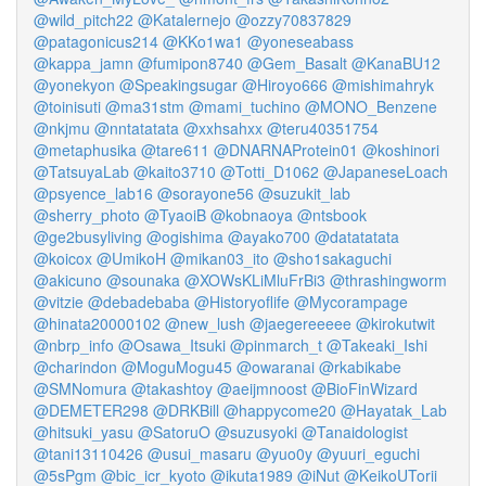
@wild_pitch22
@Katalernejo
@ozzy70837829
@patagonicus214
@KKo1wa1
@yoneseabass
@kappa_jamn
@fumipon8740
@Gem_Basalt
@KanaBU12
@yonekyon
@Speakingsugar
@Hiroyo666
@mishimahryk
@toinisuti
@ma31stm
@mami_tuchino
@MONO_Benzene
@nkjmu
@nntatatata
@xxhsahxx
@teru40351754
@metaphusika
@tare611
@DNARNAProtein01
@koshinori
@TatsuyaLab
@kaito3710
@Totti_D1062
@JapaneseLoach
@psyence_lab16
@sorayone56
@suzukit_lab
@sherry_photo
@TyaoiB
@kobnaoya
@ntsbook
@ge2busyliving
@ogishima
@ayako700
@datatatata
@koicox
@UmikoH
@mikan03_ito
@sho1sakaguchi
@akicuno
@sounaka
@XOWsKLiMluFrBi3
@thrashingworm
@vitzie
@debadebaba
@Historyoflife
@Mycorampage
@hinata20000102
@new_lush
@jaegereeeee
@kirokutwit
@nbrp_info
@Osawa_Itsuki
@pinmarch_t
@Takeaki_Ishi
@charindon
@MoguMogu45
@owaranai
@rkabikabe
@SMNomura
@takashtoy
@aeijmnoost
@BioFinWizard
@DEMETER298
@DRKBill
@happycome20
@Hayatak_Lab
@hitsuki_yasu
@SatoruO
@suzusyoki
@Tanaidologist
@tani13110426
@usui_masaru
@yuo0y
@yuuri_eguchi
@5sPgm
@bic_icr_kyoto
@ikuta1989
@iNut
@KeikoUTorii