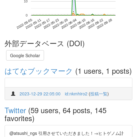
10
*
*
0
2022-06-22
2022-05-05
2022-05-23
2022-06-10
2022-06-28
2022-05-11
2022-05-29
2022-06-16
2022-05-17
2022-06-04
外部データベース (DOI)
Google Scholar
はてなブックマーク
(1 users, 1 posts)
2023-12-29 22:05:00
id:nkmhiro2
(
投稿一覧
)
Twitter
(59 users, 64 posts, 145
favorites)
@atsushi_ngs 引用させていただきました！→ヒトゲノム計