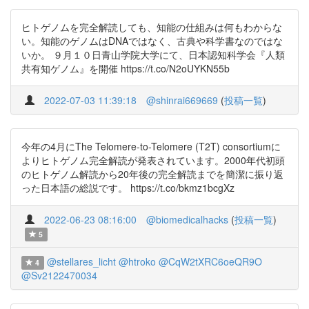
ヒトゲノムを完全解読しても、知能の仕組みは何もわからな
い。知能のゲノムはDNAではなく、古典や科学書なのではな
いか。 ９月１０日青山学院大学にて、日本認知科学会『人類
共有知ゲノム』を開催 https://t.co/N2oUYKN55b
2022-07-03 11:39:18
@shinrai669669
(
投稿一覧
)
今年の4月にThe Telomere-to-Telomere (T2T) consortiumに
よりヒトゲノム完全解読が発表されています。2000年代初頭
のヒトゲノム解読から20年後の完全解読までを簡潔に振り返
った日本語の総説です。 https://t.co/bkmz1bcgXz
2022-06-23 08:16:00
@biomedicalhacks
(
投稿一覧
)
5
@stellares_licht
@htroko
@CqW2tXRC6oeQR9O
4
@Sv2122470034