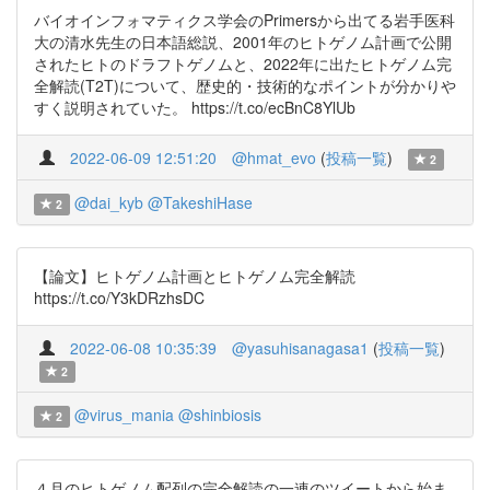
バイオインフォマティクス学会のPrimersから出てる岩手医科
大の清水先生の日本語総説、2001年のヒトゲノム計画で公開
されたヒトのドラフトゲノムと、2022年に出たヒトゲノム完
全解読(T2T)について、歴史的・技術的なポイントが分かりや
すく説明されていた。 https://t.co/ecBnC8YlUb
2022-06-09 12:51:20
@hmat_evo
(
投稿一覧
)
2
@dai_kyb
@TakeshiHase
2
【論文】ヒトゲノム計画とヒトゲノム完全解読
https://t.co/Y3kDRzhsDC
2022-06-08 10:35:39
@yasuhisanagasa1
(
投稿一覧
)
2
@virus_mania
@shinbiosis
2
４月のヒトゲノム配列の完全解読の一連のツイートから始ま