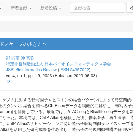
新着文献
新着投稿
御ランドスケープの歩き方〜
鄒 兆南
沖 真弥
特定非営利活動法人 日本バイオインフォマティクス学会
JSBi Bioinformatics Review
(
ISSN:24357022
)
vol.4, no.1, pp.1-9, 2023 (Released:2023-06-03)
13
、ゲノムに対する転写因子やヒストンの結合パターンによって時空間的
のタンパク結合を調べるChIP-seqデータを網羅的に解析し、転写
://chip-atlas.org)を開発している。最近では、ATAC-seqとBisulfi
なった。本稿では、ChIP-Atlasを概観した後、創薬医学、再生医
、ChIP-Atlasのナビゲーションに従い遺伝子転写制御ランドスケ
P-Atlasを活用した研究成果を生み出し、遺伝子の発現制御機構の解明