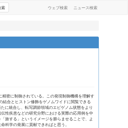
検索
ウェブ検索
ニュース検索
に精密に制御されている。この発現制御機構を理解す
因子の結合とヒストン修飾をゲノムワイドに閲覧できる
te-seqデータを新たに統合し、転写調節領域のエピゲノム状態をより
学、遺伝性疾患などの研究分野における実際の応用例を中
ープを「旅する」というイメージを膨らませることで、よ
や生命科学の発展に貢献できればと思う。