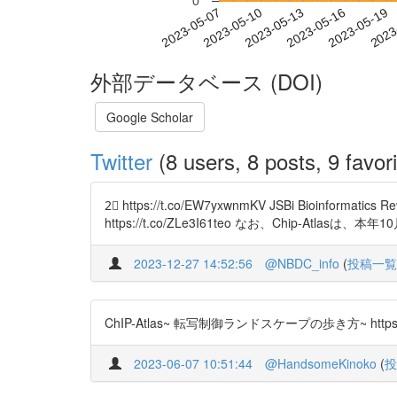
0
2023-05-13
2023-05-16
2023-05-19
2023
2023-05-07
2023-05-10
外部データベース (DOI)
Google Scholar
Twitter
(8 users, 8 posts, 9 favori
2⃣ https://t.co/EW7yxwnmKV JSBi Bi
https://t.co/ZLe3I61teo なお、Chip-Atla
2023-12-27 14:52:56
@NBDC_info
(
投稿一覧
ChIP-Atlas~ 転写制御ランドスケープの歩き方~ https://t.
2023-06-07 10:51:44
@HandsomeKinoko
(
投