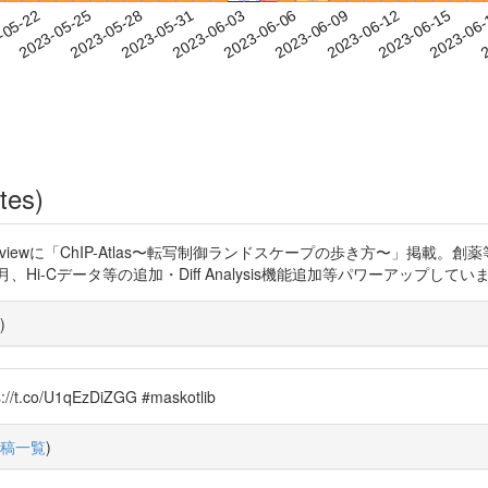
2023-06-12
2023-06-15
2023-06
-05-22
2
2023-05-25
2023-05-28
2023-05-31
2023-06-03
2023-06-06
2023-06-09
tes)
oinformatics Reviewに「ChIP-Atlas〜転写制御ランドスケープの歩き方
sは、本年10月、Hi-Cデータ等の追加・Diff Analysis機能追加等パワーアップしています
)
co/U1qEzDiZGG #maskotlib
稿一覧
)