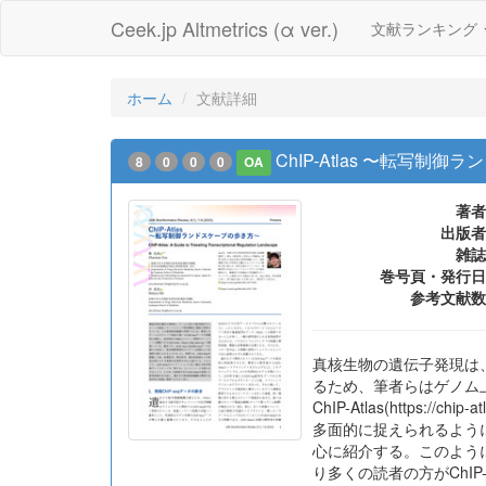
Ceek.jp Altmetrics (α ver.)
文献ランキング
ホーム
文献詳細
ChIP-Atlas 〜転写制
8
0
0
0
OA
著者
出版者
雑誌
巻号頁・発行日
参考文献数
真核生物の遺伝子発現は
るため、筆者らはゲノム上
ChIP-Atlas(https
多面的に捉えられるように
心に紹介する。このように
り多くの読者の方がChI