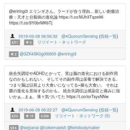
@eriringi3 エリンギさん、ラードが合う理由... 新しい創傷治
療：天才と分裂病の進化論 https://t.co/MJh3Tqze96
https://t.co/9Y0brMK6Tj
2019-06-08 06:56:32
@4QuorumSensing
(
投稿一覧
)
リツイート・ネットワーク
1
2
@3ZK4SK0giX6805
@eriringi3
2
統合失調症やADHDとかって、実は脳の進化における副作用
なのかもしれない。 そしてその副作用は栄養で解決できる。
つまり脳は以前より大食いになってる=腸も大食い。 それは
菌の進化を意味するのかも。 統合失調症は感染症と痛みに強
いかぁ...まぁ、薄々気づいてた https://t.co/iorTsyxNNw
2019-06-08 06:22:27
@4QuorumSensing
(
投稿一覧
)
リツイート・ネットワーク (5)
5
19
0.258
@sejyanai
@cokemaeis5
@ketobodymaker
5