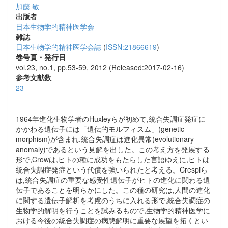
加藤 敏
出版者
日本生物学的精神医学会
雑誌
日本生物学的精神医学会誌
(
ISSN:21866619
)
巻号頁・発行日
vol.23, no.1, pp.53-59, 2012 (Released:2017-02-16)
参考文献数
23
1964年進化生物学者のHuxleyらが初めて,統合失調症発症に
かかわる遺伝子には「遺伝的モルフィスム」(genetic
morphism)が含まれ,統合失調症は進化異常(evolutionary
anomaly)であるという見解を出した。この考え方を発展する
形で,Crowは,ヒトの種に成功をもたらした言語ゆえに,ヒトは
統合失調症発症という代償を強いられたと考える。Crespiら
は,統合失調症の重要な感受性遺伝子がヒトの進化に関わる遺
伝子であることを明らかにした。この種の研究は,人間の進化
に関する遺伝子解析を考慮のうちに入れる形で,統合失調症の
生物学的解明を行うことを試みるもので,生物学的精神医学に
おける今後の統合失調症の病態解明に重要な展望を拓くとい