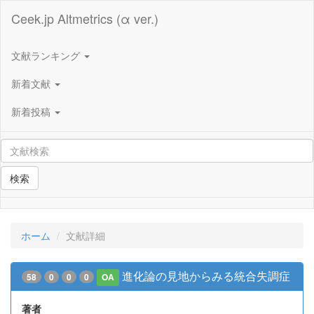
Ceek.jp Altmetrics (α ver.)
文献ランキング
新着文献
新着投稿
検索
ホーム
文献詳細
進化論の見地からみる統合失調症
58
0
0
0
OA
著者