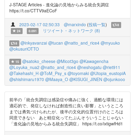
J-STAGE Articles - 進化論の見地からみる統合失調症
https://t.co/CTTV9aECoF
2023-02-17 02:50:33
@marxindo
(
投稿一覧
)
8
リツイート・ネットワーク (8)
24
0.091
@inkyavanzai
@tucan
@natto_and_rice4
@myuuko
8
@okusuriOTTO
@satoko_cheese
@Micot3go
@Kawagencha
15
@Loyuka_nua2
@natto_and_rice4
@neshogatu
@riet911
@Takehashi_H
@ToM_Psy_s
@toyomaki
@Utopia_eustopiA
@shishimaru1970
@Maaya_O
@KISUGI_JINEN
@ojunkooo
前半の「統合失調症は感染症や痛みに強く、過酷な環境には
適応的で、発症しなければ創造性に良い影響」というところ
までは勇気づけられたが、後半の文化的位置付けのところは
同意できない あと軽症化ってたぶんそういうことじゃない
「進化論の見地からみる統合失調症」 https://t.co/ixtigwfHd1