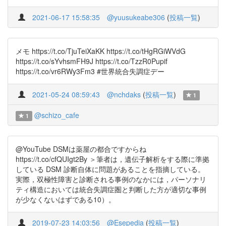
2021-06-17 15:58:35
@yuusukeabe306
(
投稿一覧
)
メモ https://t.co/TjuTeiXaKK https://t.co/tHgRGiWVdG
https://t.co/sYvhsmFH9J https://t.co/TzzR0Pupif
https://t.co/vr6RWy3Fm3 #世界統合失調症デー
2021-05-24 08:59:43
@nchdaks
(
投稿一覧
)
1
@schizo_cafe
1
@YouTube DSMは薬屋の都合ですからね
https://t.co/cfQUIgt2By ＞筆者は，遺伝子解析をする際に準拠
している DSM 診断自体に問題があることを指摘している。
実際，双極性障害と診断される事例のなかには，パーソナリ
ティ構造においては統合失調症圏と判断した方が適切な事例
が少なくないはずである10）。
2019-07-23 14:03:56
@Esepedia
(
投稿一覧
)