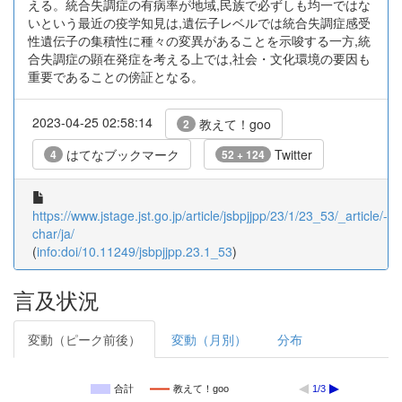
える。統合失調症の有病率が地域,民族で必ずしも均一ではな
いという最近の疫学知見は,遺伝子レベルでは統合失調症感受
性遺伝子の集積性に種々の変異があることを示唆する一方,統
合失調症の顕在発症を考える上では,社会・文化環境の要因も
重要であることの傍証となる。
2023-04-25 02:58:14
教えて！goo
2
はてなブックマーク
Twitter
4
52 + 124
https://www.jstage.jst.go.jp/article/jsbpjjpp/23/1/23_53/_article/-
char/ja/
(
info:doi/10.11249/jsbpjjpp.23.1_53
)
言及状況
変動（ピーク前後）
変動（月別）
分布
合計
教えて！goo
1/3