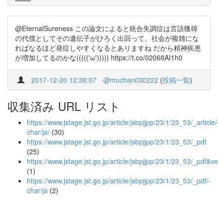
@EternalSureness この論文によると統合失調症は言語獲得
の代償としてその遺伝子がひろく出回って、社会が複雑にな
ればなるほど発症しやすくなるとありますね だから精神疾患
が増加してるのかな((((('ω'))))) https://t.co/02068AI1h0
2017-12-20 12:38:07
@muchan030222
(
投稿一覧
)
収集済み URL リスト
https://www.jstage.jst.go.jp/article/jsbpjjpp/23/1/23_53/_article/
char/ja/
(30)
https://www.jstage.jst.go.jp/article/jsbpjjpp/23/1/23_53/_pdf
(25)
https://www.jstage.jst.go.jp/article/jsbpjjpp/23/1/23
(1)
https://www.jstage.jst.go.jp/article/jsbpjjpp/23/1/23_53/_pdf/-
char/ja
(2)