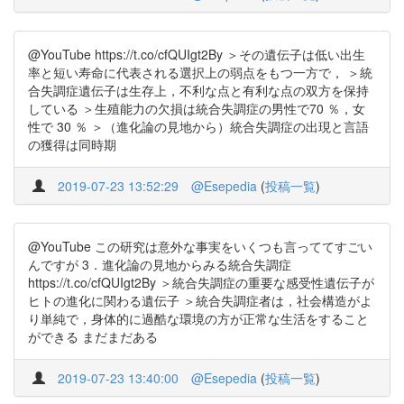
@YouTube https://t.co/cfQUIgt2By ＞その遺伝子は低い出生
率と短い寿命に代表される選択上の弱点をもつ一方で， ＞統
合失調症遺伝子は生存上，不利な点と有利な点の双方を保持
している ＞生殖能力の欠損は統合失調症の男性で70 ％，女
性で 30 ％ ＞（進化論の見地から）統合失調症の出現と言語
の獲得は同時期
2019-07-23 13:52:29
@Esepedia
(
投稿一覧
)
@YouTube この研究は意外な事実をいくつも言っててすごい
んですが 3．進化論の見地からみる統合失調症
https://t.co/cfQUIgt2By ＞統合失調症の重要な感受性遺伝子が
ヒトの進化に関わる遺伝子 ＞統合失調症者は，社会構造がよ
り単純で，身体的に過酷な環境の方が正常な生活をすること
ができる まだまだある
2019-07-23 13:40:00
@Esepedia
(
投稿一覧
)