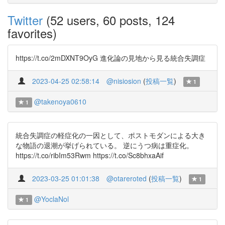
Twitter
(52 users, 60 posts, 124
favorites)
https://t.co/2mDXNT9OyG 進化論の見地から見る統合失調症
2023-04-25 02:58:14
@nisiosion
(
投稿一覧
)
1
@takenoya0610
1
統合失調症の軽症化の一因として、ポストモダンによる大き
な物語の退潮が挙げられている。 逆にうつ病は重症化。
https://t.co/ribIm53Rwm https://t.co/Sc8bhxaAif
2023-03-25 01:01:38
@otareroted
(
投稿一覧
)
1
@YoclaNol
1