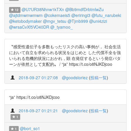
@U7UR38Nhnw1kTXn
@Bb9mdfDrbtmlwZu
12
@ajtdmwmwmwm
@cokemaeis5
@eriringi3
@futu_narubeki
@ketobodymaker
@mgv_tetsu
@Tjmb999
@uni4zizi
@wrsaCvXf5VO40DR
@_tyamoo_
〝感受性遺伝子を多数もったリスクの高い事例が， 社会生活
において自立を求められる状況をはじめと した代償不全を強
いられる危機的状況におかれ，顕 在発症するという発症パタ
ーンが依然として支配的〟 / “ja” https://t.co/o8NJKDjcoo
2018-09-27 01:27:08
@goodstoriez
(
投稿一覧
)
“ja” https://t.co/o8NJKDjcoo
2018-09-27 01:21:21
@goodstoriez
(
投稿一覧
)
1
@bori_so1
1