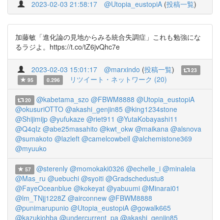
2023-02-03 21:58:17
@Utopia_eustopiA
(
投稿一覧
)
加藤敏「進化論の見地からみる統合失調症」これも勉強にな
るラジよ。https://t.co/tZ6jvQhc7e
2023-02-03 15:01:17
@marxindo
(
投稿一覧
)
23
リツイート・ネットワーク (20)
95
0.296
@kabetama_szo
@FBWM8888
@Utopia_eustopiA
20
@okusuriOTTO
@akashi_genjin85
@king1234stone
@Shijimijp
@yufukaze
@riet911
@YutaKobayashi11
@Q4qIz
@abe25masahito
@kwt_okw
@maikana
@alsnova
@sumakoto
@lazleft
@camelcowbell
@alchemistone369
@myuuko
@sterenly
@momokaki0326
@echelle_i
@minalela
57
@Mas_ru
@uebuchi
@syoiti
@Gradschedustu8
@FayeOceanblue
@kokeyat
@yabuumi
@Minarai01
@lm_TNjj1228Z
@airconnew
@FBWM8888
@punimarupunio
@Utopia_eustopiA
@gowalk665
@kazukiohba
@undercurrent_pa
@akashi_genjin85