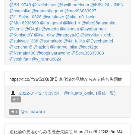
@BB_9749
@liveinblues
@LysitheaEisner
@KISUGI_JINEN
@esashike
@manaoflegend
@mori96633927
@T_Shion_0328
@yufukaze
@aka_n0_tanin
@Ma18238890
@na_geshi
@ikiad_k
@abe25masahito
@kenic
@Q4qIz
@ynaoto
@alsnova
@ayabunbun
@KunisatoY
@kwt_okw
@nagoyaJC
@servitium_debit
@sukiyaki_338
@sumakoto
@44_fujiko
@Dyechannel
@kenchan5
@lazleft
@matryo_sika
@neet2go
@Nemain496
@oogiriyarawone
@Sora33633363
@yoshiftan
@y_rannu0824
https://t.co/Y9wG3X8BhD 進化論の見地からみる統合失調症
2022-01-12 15:39:54
@nikuato_oniku
(
投稿一覧
)
1
@n_mawaru
1
進化論の見地からみる統合失調症 https://t.co/9D2G3z5mM4