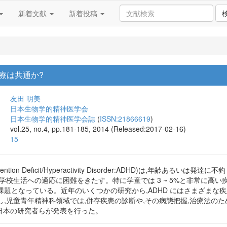
新着文献
新着投稿
治療は共通か?
友田 明美
日本生物学的精神医学会
日本生物学的精神医学会誌
(
ISSN:21866619
)
vol.25, no.4, pp.181-185, 2014 (Released:2017-02-16)
15
ention Deﬁcit/Hyperactivity Disorder:ADHD)は,年齢あ
学校生活への適応に困難をきたす。特に学童では 3 ~ 5%と非常に高い
題となっている。近年のいくつかの研究から,ADHD にはさまざまな疾患
し,児童青年精神科領域では,併存疾患の診断や,その病態把握,治療法の
て日本の研究者らが発表を行った。