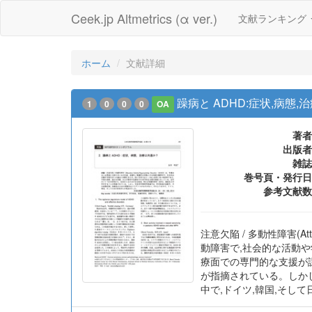
Ceek.jp Altmetrics (α ver.)
文献ランキング
ホーム
文献詳細
躁病と ADHD:症状,病態,
1
0
0
0
OA
著者
出版者
雑誌
巻号頁・発行日
参考文献数
注意欠陥 / 多動性障害(Att
動障害で,社会的な活動や
療面での専門的な支援が課
が指摘されている。しか
中で,ドイツ,韓国,そし