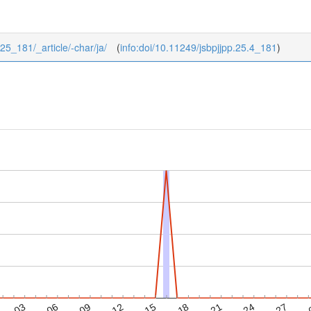
/25_181/_article/-char/ja/
(
info:doi/10.11249/jsbpjjpp.25.4_181
)