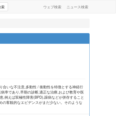
検索
ウェブ検索
ニュース検索
るいは発達に不釣り合いな不注意,多動性 / 衝動性を特徴とする神経行
疾病率であり,早期の診断,適正な治療,および教育や医
,例えば双極性障害(BPD),躁病などが併存すること
ための客観的なエビデンスがまだ少ない。そのような