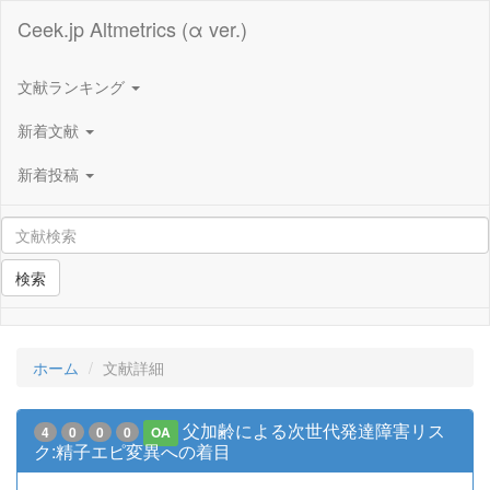
Ceek.jp Altmetrics (α ver.)
文献ランキング
新着文献
新着投稿
検索
ホーム
文献詳細
父加齢による次世代発達障害リス
4
0
0
0
OA
ク:精子エピ変異への着目