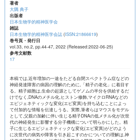
著者
大隅 典子
出版者
日本生物学的精神医学会
雑誌
日本生物学的精神医学会誌
(
ISSN:21866619
)
巻号頁・発行日
vol.33, no.2, pp.44-47, 2022 (Released:2022-06-25)
参考文献数
17
本稿では,近年増加の一途をたどる自閉スペクトラム症などの
神経発達障害の病因の理解のために,「精子の老化」に着目す
る。精子細胞は,生命の起源としてゲノムの半分を供給するだ
けでなく,DNAのメチル化,ヒストン修飾,マイクロRNAなどの
エピジェネティックな変化(エピ変異)を持ち込むことによっ
て付加的な情報を伝達しうる。実際,筆者らはマウスをモデル
として,父親の加齢に伴い生じる精子DNAの低メチル化が次世
代の神経発生に影響する分子機構について明らかにした。精
子に生じるエピジェネティックな変化(エピ変異)がどのよう
に次世代の病気や障害を引き起こすのかについての理解は,神