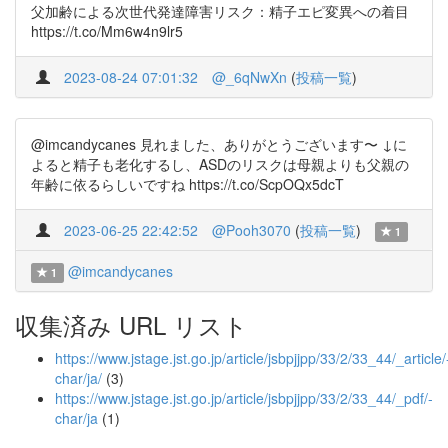
父加齢による次世代発達障害リスク：精子エピ変異への着目
https://t.co/Mm6w4n9lr5
2023-08-24 07:01:32
@_6qNwXn
(
投稿一覧
)
@imcandycanes 見れました、ありがとうございます〜 ↓に
よると精子も老化するし、ASDのリスクは母親よりも父親の
年齢に依るらしいですね https://t.co/ScpOQx5dcT
2023-06-25 22:42:52
@Pooh3070
(
投稿一覧
)
1
@imcandycanes
1
収集済み URL リスト
https://www.jstage.jst.go.jp/article/jsbpjjpp/33/2/33_44/_article/
char/ja/
(3)
https://www.jstage.jst.go.jp/article/jsbpjjpp/33/2/33_44/_pdf/-
char/ja
(1)