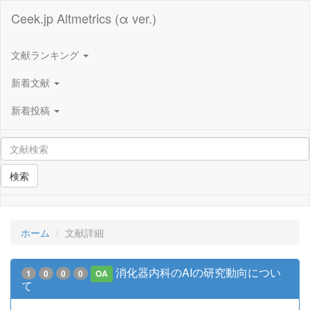
Ceek.jp Altmetrics (α ver.)
文献ランキング
新着文献
新着投稿
検索
ホーム
文献詳細
消化器内科のAIの研究動向につい
1
0
0
0
OA
て