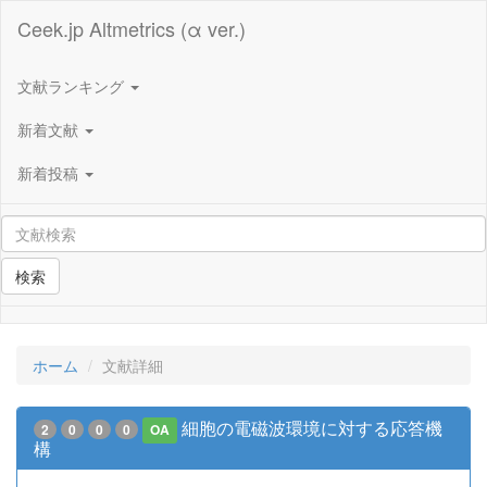
Ceek.jp Altmetrics (α ver.)
文献ランキング
新着文献
新着投稿
検索
ホーム
文献詳細
細胞の電磁波環境に対する応答機
2
0
0
0
OA
構