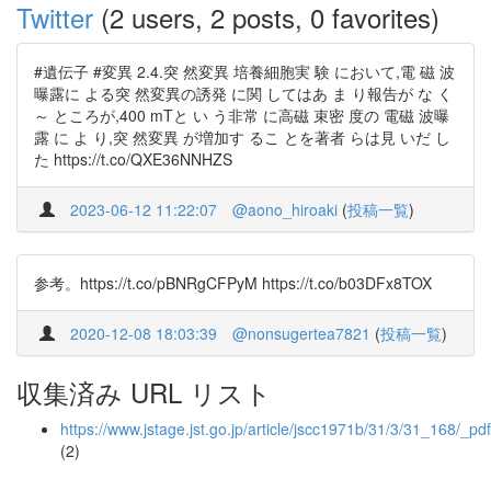
Twitter
(2 users, 2 posts, 0 favorites)
#遺伝子 #変異 2.4.突 然変異 培養細胞実 験 において,電 磁 波
曝露に よる突 然変異の誘発 に関 してはあ ま り報告が な く
～ ところが,400 mTと い う非常 に高磁 束密 度の 電磁 波曝
露 に よ り,突 然変異 が増加す るこ とを著者 らは見 いだ し
た https://t.co/QXE36NNHZS
2023-06-12 11:22:07
@aono_hiroaki
(
投稿一覧
)
参考。https://t.co/pBNRgCFPyM https://t.co/b03DFx8TOX
2020-12-08 18:03:39
@nonsugertea7821
(
投稿一覧
)
収集済み URL リスト
https://www.jstage.jst.go.jp/article/jscc1971b/31/3/31_168/_pdf
(2)