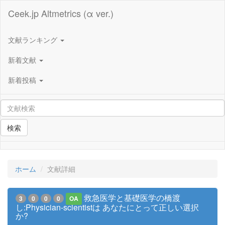
Ceek.jp Altmetrics (α ver.)
文献ランキング
新着文献
新着投稿
検索
ホーム
文献詳細
救急医学と基礎医学の橋渡
3
0
0
0
OA
し:Physician-scientistは あなたにとって正しい選択
か?