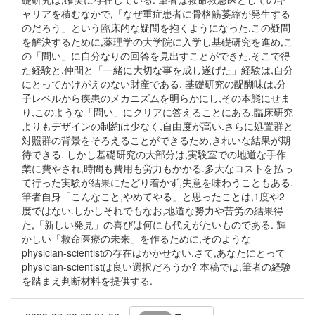
ャリアを積むなかで,「なぜ重症患者に骨格筋萎縮が発生する
のだろう」という臨床的な疑問を抱くようになった.この疑問
を解決するために,薬理学の大学院に入学し基礎研究を進め,こ
の「問い」に自分なりの回答を見出すことができた.そこで得
た経験と,仲間と「一緒に大切な事を成し遂げた」経験は,自分
にとってかけがえのない財産である. 基礎研究の醍醐味は,分
子レベルから疾患のメカニズムを明らかにし,その本態にせま
り,このような「問い」にクリアに答えることにある.臨床研究
よりもデザインの制約は少なく,自由度が高い.さらに処置群と
対照群の背景をそろえることができるため,きれいな結果が期
待できる. しかし基礎研究の大部分は,実験室での地道な手作
業に費やされ,時間も費用も労力もかかる.多大なコストを払っ
て行った実験が結果にたどり着かず,失意を味わうこともある.
筆者自身「こんなこと,やめてやる」と思ったことは,1度や2
度ではない.しかしそれでもなお,地道な努力や苦労の結果得
た,「新しい発見」の喜びは何にも代えがたいものである. 輝
かしい「救命医療の未来」を作るために,そのような
physician-scientistの存在はかかせない.さて,あなたにとって
physician-scientistは良い選択だろうか? 本稿では,筆者の経験
を踏まえ判断材料を提供する.