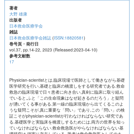
著者
大野 雄康
出版者
日本救命医療学会
雑誌
日本救命医療学会雑誌
(
ISSN:18820581
)
巻号頁・発行日
vol.37, pp.14-22, 2023 (Released:2023-04-10)
参考文献数
17
Physician-scientistとは,臨床現場で医師として働きながら基礎
医学研究を行い,基礎と臨床の橋渡しをする研究者である.救命
救急の臨床現場で日々患者に向き合い,真剣に臨床に取り組ん
でいると,ふと「この生命現象はなぜ起きるのだろう」と疑問
が湧いてくる事がある.第一線の臨床現場から出てくるこのよ
うな疑問こそが,真に重要な「問い」であり,この「問い」の検
証こそがphysician-scientistが行わなければならない研究であ
る.基礎医学と実臨床を橋渡しするためには,両方の世界を知っ
ていなければならない.救命救急医がやらなければならない基
礎研究は,確実に存在している. 筆者は救命救急医としてのキ