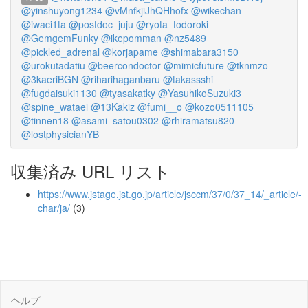
@yinshuyong1234
@vMnfkjiJhQHhofx
@wikechan
@iwaci1ta
@postdoc_juju
@ryota_todoroki
@GemgemFunky
@ikepomman
@nz5489
@pickled_adrenal
@korjapame
@shimabara3150
@urokutadatiu
@beercondoctor
@mimicfuture
@tknmzo
@3kaeriBGN
@riharihaganbaru
@takassshi
@fugdaisuki1130
@tyasakatky
@YasuhikoSuzuki3
@spine_wataei
@13Kakiz
@fumi__o
@kozo0511105
@tinnen18
@asami_satou0302
@rhiramatsu820
@lostphysicianYB
収集済み URL リスト
https://www.jstage.jst.go.jp/article/jsccm/37/0/37_14/_article/-
char/ja/
(3)
ヘルプ