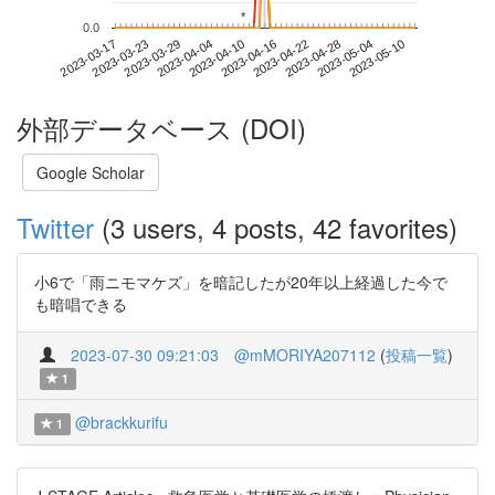
*
*
0.0
2023-05-04
2023-03-17
2023-04-04
2023-04-22
2023-05-10
2023-03-23
2023-04-10
2023-04-28
2023-03-29
2023-04-16
外部データベース (DOI)
Google Scholar
Twitter
(3 users, 4 posts, 42 favorites)
小6で「雨ニモマケズ」を暗記したが20年以上経過した今で
も暗唱できる
2023-07-30 09:21:03
@mMORIYA207112
(
投稿一覧
)
1
@brackkurifu
1