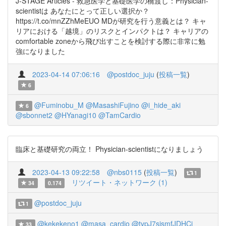
J-STAGE Articles - 救急医学と基礎医学の橋渡し：Physician-
scientistは あなたにとって正しい選択か？
https://t.co/mnZZhMeEUO MDが研究を行う意義とは？ キャ
リアにおける「越境」のリスクとインパクトは？ キャリアの
comfortable zoneから飛び出すことを検討する際に非常に勉
強になりました
2023-04-14 07:06:16
@postdoc_juju
(
投稿一覧
)
6
@Fuminobu_M
@MasashiFujino
@i_hide_aki
6
@sbonnet2
@HYanagi10
@TamCardio
臨床と基礎研究の両立！ Physician-scientistになりましょう
2023-04-13 09:22:58
@nbs0115
(
投稿一覧
)
1
リツイート・ネットワーク (1)
34
0.174
@postdoc_juju
1
@kekekeno1
@masa_cardio
@typJ7sismfJDHCj
33