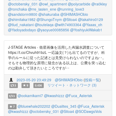
@octobersky_031
@owl_apartment
@polycarbide
@ra0kley
@ronchaka
@rre_iasien_ene
@running_love3
@sandstorm9800
@shakuraba
@SHIMASHObio
@shimitaka1982
@ShungoTnym
@Sitoa4
@takahiro0129
@tlud_nakatani
@toutelaqa
@with74903364
@Yaaas_oh
@Yadoyadodayo
@yaoyue00085856
@YoshiyukiWakab1
J-STAGE Articles - 衛星画像を活用したAI漏水調査について
https://t.co/Chvuh91bzL 一応論文(？)も出てるのですが、科
学のルールに従った記述とは見受けられないのですよね‥。
そもそも物理的な原理に疑念がある以上は、公費を突っ込む
のは勘弁して頂きたいところですが‥
2023-05-20 23:49:29
@SHIMASHObio
(
投稿一覧
)
リツイート・ネットワーク (3)
3
9
0.436
@ookamikami7
@kwashizzz
@Fuca_Asterisk
3
@bluewhale202202
@Dualites_345
@Fuca_Asterisk
7
@kwashizzz
@octobersky_031
@Sitoa4
@SODawgsVols