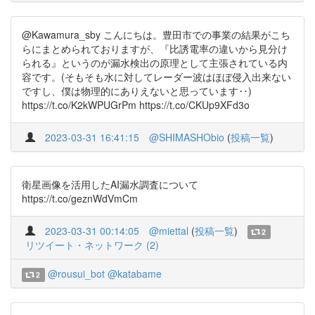
@Kawamura_sby こんにちは。豊田市での事業の結果がこち
らにまとめられておりますが、『比誘電率の違いから見分け
られる』というのが漏水検出の原理として主張されている内
容です。(そもそも水に対してレーダー波はほぼ侵入出来ない
ですし、僕は物理的にありえないと思っています‥)
https://t.co/K2kWPUGrPm https://t.co/CKUp9XFd3o
2023-03-31 16:41:15
@SHIMASHObio
(
投稿一覧
)
衛星画像を活用したAI漏水調査について
https://t.co/geznWdVmCm
2023-03-31 00:14:05
@miettal
(
投稿一覧
)
2
リツイート・ネットワーク (2)
@rousui_bot
@katabame
2