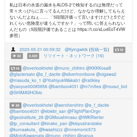
私は日本の水道の漏水をALOS-2で検知するのは無理だって
常々大っぴらに言ってるんだけど、なかなか理解してもらえ
ないんだよねぇ…… 「5段階評価って言いますけど1と5でど
れくらい危険度が違うんですか？」って問いに答えられない
んだもの（5段階評価であることは https://t.co/sLu4EoT4VW
参照）
2023-05-21 00:59:32
@flyingwktk
(
投稿一覧
)
16
リツイート・ネットワーク (16)
43
0.320
@overlookhotel
@muno_chihiro
@KKKKosalll
16
@glaciersato
@a_f_dacite
@silvertrombone
@oigawa2
@masuda_ko_1
@YoshiyukiWakab1
@ra0kley
@yaoyue00085856
@bamboo4031
@m7m5ea
@rousui_bot
@SHIMASHObio
@overlookhotel
@aeroherohiro
@a_f_dacite
39
@bamboo4031
@ebiebi_san
@FlightPlanOrgn
@geoinstitute_28
@GMoushimasu
@IWKRterter
@jp_consultant
@kinako_pan
@kisyusiraratake
@kumaakuta_
@kwashizzz
@mnemonic573
@MotoKawamata
@muno_chihiro
@oanus