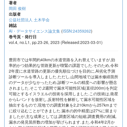
著者
岡田 俊樹
出版者
公益社団法人 土木学会
雑誌
AI・データサイエンス論文集
(
ISSN:24359262
)
巻号頁・発行日
vol.4, no.L1, pp.23-26, 2023 (Released:2023-03-01)
豊田市では年間約40kmの水道管路を入れ替えていますが,効
率的かつ効果的な管路更新が喫緊の課題でした.そのため,令和
2年度に水道管路の更新の優先順位づけを目的に,AI劣化予測
診断ツールを導入しました.ただし,山間地域では漏水修繕箇所
のデータが少なかったため,診断ツールの精度への影響が懸念
されました.そこで,2週間で漏水可能性区域(直径200m)を判定
可能とするイスラエルの技術を採用しました.この技術は,衛星
からLバンドを放射し,反射特性を解析して漏水可能性区域を
抽出するもので,現地での調査対象を2,210kmから257kmまで
に絞り込むことができました.漏水の的中精度は27%に留まり
ましたが,主な成果としては,調査区域の短縮,調査費用の削減,
漏水の発見箇所数の増加が挙げられます.また,令和4年2月か