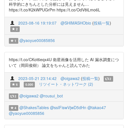
科学的にきちんとした分析には見えません…
https://t.co/K2kWPUGrPm https://t.co/OdV8iLmo6L
2023-08-16 19:19:07
@SHIMASHObio
(
投稿一覧
)
2
@yaoyue00085856
1
https://t.co/CKot6eqx4U 衛星画像を活用した AI 漏水調査につ
いて（岡田俊樹） 論文をちゃんと読んでみた
2023-05-21 23:14:42
@oigawa2
(
投稿一覧
)
2
リツイート・ネットワーク (2)
6
0.000
@oigawa2
@rousui_bot
2
@ShakesTables
@ssIFiswVjwD5dHn
@takao47
4
@yaoyue00085856