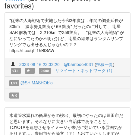
favorites)
"従来の人海戦術で実施した令和2年度は，年間の調査延長が
80km， 漏水発見箇所が 69 箇所" だったのに対して、 衛星
SAR 解析では 2,210km で259箇所。 "従来の人海戦術" が
なにやってたのか不明だけど、衛星の結果はランダムサンプ
リングでも出せるんじゃないの？？
https://t.co/qlT1hBfSAW
2023-08-16 22:33:20
@bamboo4031
(
投稿一覧
)
リツイート・ネットワーク (1)
1
1
0.000
@SHIMASHObio
1
0
水道管水漏れの衛星からの検出、最初にやったのは豊田市だ
と思います。それなりに大きい自治体であることと、
TOYOTAを連想させるイメージが未だに効いている雰囲気が
あります…。豊田市から論文（？）も出ていたりしますが、