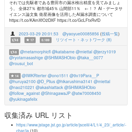
それでは先駆者である豊田市の漏水検出精度を見てみましょ
う。 全体27％ 都市域45％ 山間部11％ ←！？ AI・データサ
イエンス論文集 衛星画像を活用したAI漏水調査について
https://t.co/KAmXfO2DXF https://t.co/GcLFtxRvfD
2023-03-29 20:01:53
@yaoyue00085856
(
投稿一覧
)
リツイート・ネットワーク (8)
8
17
0.189
@metamorphicfl
@katabame
@miettal
@jerzy1019
8
@ryotamasashige
@SHIMASHObio
@taka__0077
@rousui_bot
@IWKRterter
@ono1511
@9x19Para__P
14
@huruya2100
@D_Plius
@hikarushima3141
@miettal
@nao210221
@akashiattack
@SHIMASHObio
@follow_against
@ShinagawaJP
@atw70008450
@yukinagafelix
収集済み URL リスト
https://www.jstage.jst.go.jp/article/jsceiii/4/L1/4_23/_article/-
char/ja
(10)