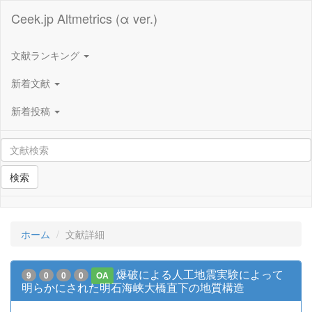
Ceek.jp Altmetrics (α ver.)
文献ランキング
新着文献
新着投稿
検索
ホーム
文献詳細
爆破による人工地震実験によって
9
0
0
0
OA
明らかにされた明石海峡大橋直下の地質構造