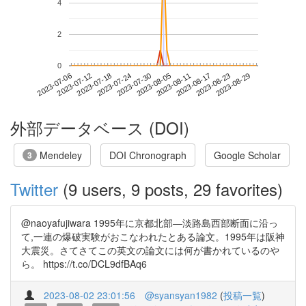
4
2
0
2023-08-23
2023-07-06
2023-07-24
2023-08-11
2023-08-29
2023-07-12
2023-07-30
2023-08-17
2023-07-18
2023-08-05
外部データベース (DOI)
Mendeley
DOI Chronograph
Google Scholar
3
Twitter
(9 users, 9 posts, 29 favorites)
@naoyafujiwara 1995年に京都北部―淡路島西部断面に沿っ
て,一連の爆破実験がおこなわれたとある論文。1995年は阪神
大震災。さてさてこの英文の論文には何が書かれているのや
ら。 https://t.co/DCL9dfBAq6
2023-08-02 23:01:56
@syansyan1982
(
投稿一覧
)