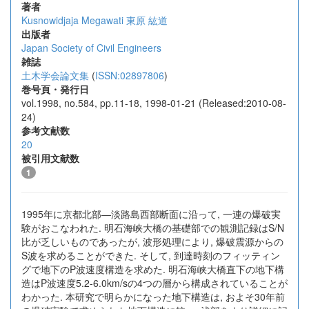
著者
Kusnowidjaja Megawati
東原 紘道
出版者
Japan Society of Civil Engineers
雑誌
土木学会論文集
(
ISSN:02897806
)
巻号頁・発行日
vol.1998, no.584, pp.11-18, 1998-01-21 (Released:2010-08-
24)
参考文献数
20
被引用文献数
1
1995年に京都北部―淡路島西部断面に沿って, 一連の爆破実
験がおこなわれた. 明石海峡大橋の基礎部での観測記録はS/N
比が乏しいものであったが, 波形処理により, 爆破震源からの
S波を求めることができた. そして, 到達時刻のフィッティン
グで地下のP波速度構造を求めた. 明石海峡大橋直下の地下構
造はP波速度5.2-6.0km/sの4つの層から構成されていることが
わかった. 本研究で明らかになった地下構造は, およそ30年前