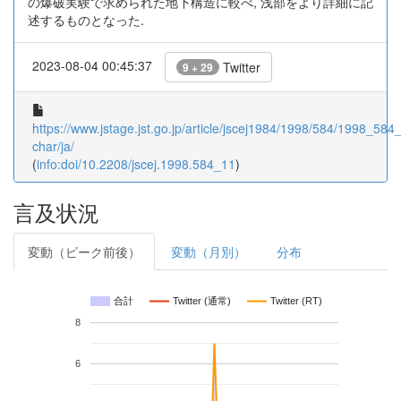
の爆破実験で求められた地下構造に較べ, 浅部をより詳細に記
述するものとなった.
2023-08-04 00:45:37
Twitter
9 + 29
https://www.jstage.jst.go.jp/article/jscej1984/1998/584/1998_584_
char/ja/
(
info:doi/10.2208/jscej.1998.584_11
)
言及状況
変動（ピーク前後）
変動（月別）
分布
合計
Twitter (通常)
Twitter (RT)
8
6