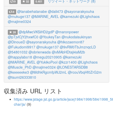
リツイート・ネットワーク (8)
9
32
0.401
@tanabehatanabe
@dali473
@sayonarakyouha
8
@mukuge137
@MARINE_AVEL
@kamezuki
@Lighchaos
@majime0324
@dpMwcVKSiHD2gdP
@maronpower
28
@pTjvlCjY2hxwfC0
@YoukeyTan
@nukodaisukinyan
@DinoueD
@sayonarakyouha
@hikozaemon87
@Fukudomi9917
@mukuge137
@9vRM0TbJmznqcLD
@54801032
@obrienwada
@xMAbHDtaji4aM2b
@happylabo18
@megu20210905
@kamezuki
@MARINE_AVEL
@YukikoPool
@kzzr1400
@Lighchaos
@Muscle_PhD
@majime0324
@LONESTARSDB8
@keeeeeke3
@MdhkRgcmfpWJ2mL
@rcouVbqHf0ZrG2m
@tsumi26333810
収集済み URL リスト
https://www.jstage.jst.go.jp/article/jscej1984/1998/584/1998_5
char/ja/
(9)