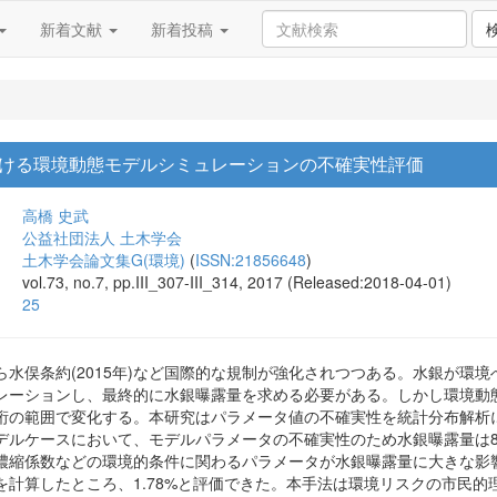
新着文献
新着投稿
ける環境動態モデルシミュレーションの不確実性評価
高橋 史武
公益社団法人 土木学会
土木学会論文集G(環境)
(
ISSN:21856648
)
vol.73, no.7, pp.III_307-III_314, 2017 (Released:2018-04-01)
25
ら水俣条約(2015年)など国際的な規制が強化されつつある。水銀が環
レーションし、最終的に水銀曝露量を求める必要がある。しかし環境動
桁の範囲で変化する。本研究はパラメータ値の不確実性を統計分布解析
デルケースにおいて、モデルパラメータの不確実性のため水銀曝露量は
濃縮係数などの環境的条件に関わるパラメータが水銀曝露量に大きな影
を計算したところ、1.78%と評価できた。本手法は環境リスクの市民的