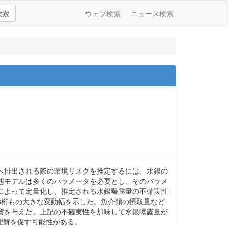
検索
ウェブ検索
ニュース検索
境へ排出される際の環境リスクを推定するには、水銀の
態モデルは多くのパラメータを必要とし、そのパラメ
によって定量化し、推定される水銀曝露量の不確実性
8桁もの大きな変動幅を示した。魚介類の摂取量など
響を与えた。上記の不確実性を加味して水銀曝露量が
理解を促す可能性がある。