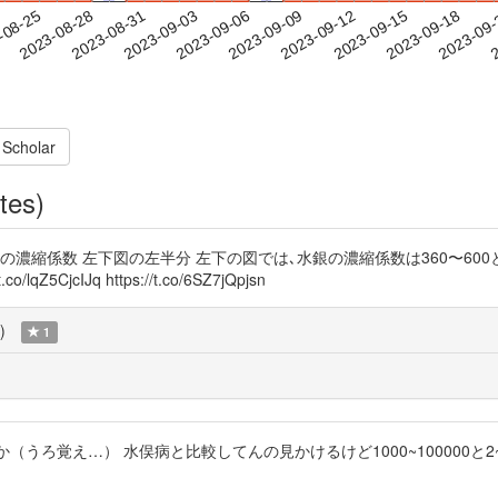
2023-09-15
2023-09-18
2023-09
-08-25
2
2023-08-28
2023-08-31
2023-09-03
2023-09-06
2023-09-09
2023-09-12
 Scholar
tes)
ムなどの濃縮係数 左下図の左半分 左下の図では､水銀の濃縮係数は360〜6
CjcIJq https://t.co/6SZ7jQpjsn
)
1
え…） 水俣病と比較してんの見かけるけど1000~100000と2~20で桁が違う 