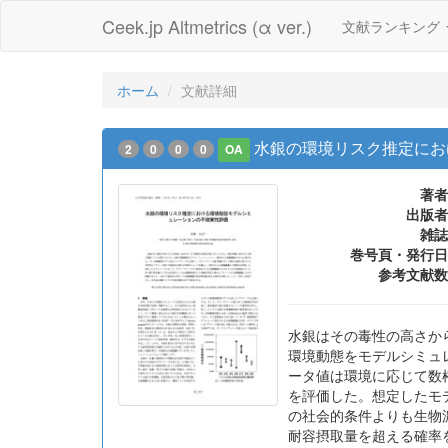
Ceek.jp Altmetrics (α ver.)
文献ランキング
ホーム
文献詳細
水銀の環境リスク推定にお
2
0
0
0
OA
著者
出版者
雑誌
巻号頁・発行日
参考文献数
水銀はその毒性の高さか
環境動態をモデルシミュ
ータ値は環境に応じて数
を評価した。想定したモ
の社会的条件よりも生物
耐容摂取量を超える確率