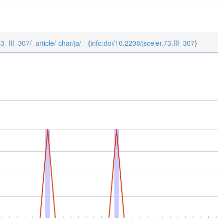
73_III_307/_article/-char/ja/
(
info:doi/10.2208/jscejer.73.III_307
)