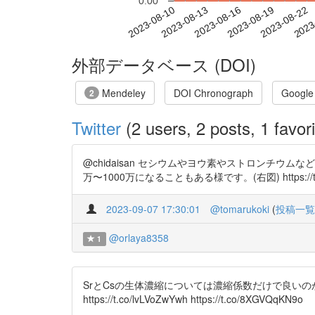
0.00
2023-08-16
2023-08-19
2023-08-22
2023
2023-08-10
2023-08-13
外部データベース (DOI)
Mendeley
DOI Chronograph
Google
2
Twitter
(2 users, 2 posts, 1 favori
@chidaisan セシウムやヨウ素やストロンチウ
万〜1000万になることもある様です。(右図) https://t.co/lqZ5
2023-09-07 17:30:01
@tomarukoki
(
投稿一覧
@orlaya8358
1
SrとCsの生体濃縮については濃縮係数だけで良いのか（うろ覚
https://t.co/lvLVoZwYwh https://t.co/8XGVQqKN9o