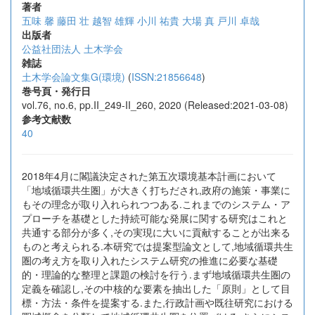
著者
五味 馨
藤田 壮
越智 雄輝
小川 祐貴
大場 真
戸川 卓哉
出版者
公益社団法人 土木学会
雑誌
土木学会論文集G(環境)
(
ISSN:21856648
)
巻号頁・発行日
vol.76, no.6, pp.II_249-II_260, 2020 (Released:2021-03-08)
参考文献数
40
2018年4月に閣議決定された第五次環境基本計画において
「地域循環共生圏」が大きく打ちだされ,政府の施策・事業に
もその理念が取り入れられつつある.これまでのシステム・ア
プローチを基礎とした持続可能な発展に関する研究はこれと
共通する部分が多く,その実現に大いに貢献することが出来る
ものと考えられる.本研究では提案型論文として,地域循環共生
圏の考え方を取り入れたシステム研究の推進に必要な基礎
的・理論的な整理と課題の検討を行う.まず地域循環共生圏の
定義を確認し,その中核的な要素を抽出した「原則」として目
標・方法・条件を提案する.また,行政計画や既往研究における