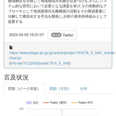
圏域概念を分類して地域循環共生圏を位置づける.さらにシス
テム的な研究において必要となる課題を挙げ,その初動的なア
プローチとして地域循環共生圏構築の活動をその構成要素に
分解して構造化する手法を開発し,分析の基本的枠組みとして
提案する.
2023-03-02 16:31:07
Twitter
4 + 5
https://www.jstage.jst.go.jp/article/jscejer/76/6/76_II_249/_article/
char/ja/
(
info:doi/10.2208/jscejer.76.6_II_249
)
言及状況
変動（ピーク前後）
変動（月別）
分布
合計
Twitter (通常)
Twitter (RT)
2.0