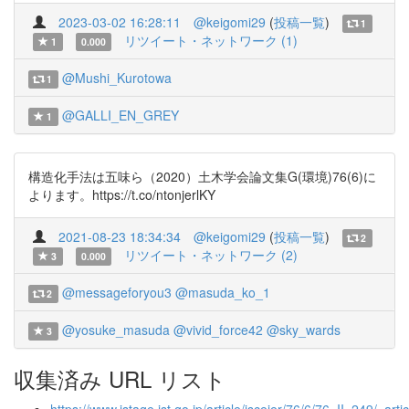
2023-03-02 16:28:11
@keigomi29
(
投稿一覧
)
1
リツイート・ネットワーク (1)
1
0.000
@Mushi_Kurotowa
1
@GALLI_EN_GREY
1
構造化手法は五味ら（2020）土木学会論文集G(環境)76(6)に
よります。https://t.co/ntonjerlKY
2021-08-23 18:34:34
@keigomi29
(
投稿一覧
)
2
リツイート・ネットワーク (2)
3
0.000
@messageforyou3
@masuda_ko_1
2
@yosuke_masuda
@vivid_force42
@sky_wards
3
収集済み URL リスト