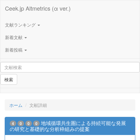
Ceek.jp Altmetrics (α ver.)
文献ランキング
新着文献
新着投稿
検索
ホーム
文献詳細
地域循環共生圏による持続可能な発展
4
0
0
0
の研究と基礎的な分析枠組みの提案