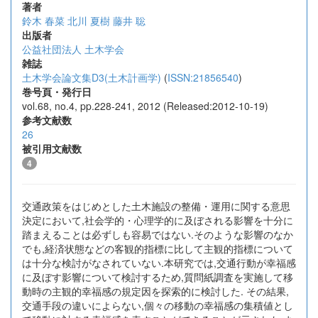
著者
鈴木 春菜
北川 夏樹
藤井 聡
出版者
公益社団法人 土木学会
雑誌
土木学会論文集D3(土木計画学)
(
ISSN:21856540
)
巻号頁・発行日
vol.68, no.4, pp.228-241, 2012 (Released:2012-10-19)
参考文献数
26
被引用文献数
4
交通政策をはじめとした土木施設の整備・運用に関する意思
決定において,社会学的・心理学的に及ぼされる影響を十分に
踏まえることは必ずしも容易ではない.そのような影響のなか
でも,経済状態などの客観的指標に比して主観的指標について
は十分な検討がなされていない.本研究では,交通行動が幸福感
に及ぼす影響について検討するため,質問紙調査を実施して移
動時の主観的幸福感の規定因を探索的に検討した. その結果,
交通手段の違いによらない,個々の移動の幸福感の集積値とし