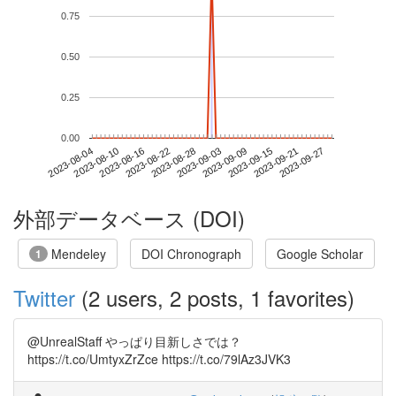
0.75
0.50
0.25
0.00
2023-09-21
2023-08-04
2023-08-22
2023-09-09
2023-09-27
2023-08-10
2023-08-28
2023-09-15
2023-08-16
2023-09-03
外部データベース (DOI)
Mendeley
DOI Chronograph
Google Scholar
1
Twitter
(2 users, 2 posts, 1 favorites)
@UnrealStaff やっぱり目新しさでは？
https://t.co/UmtyxZrZce https://t.co/79lAz3JVK3