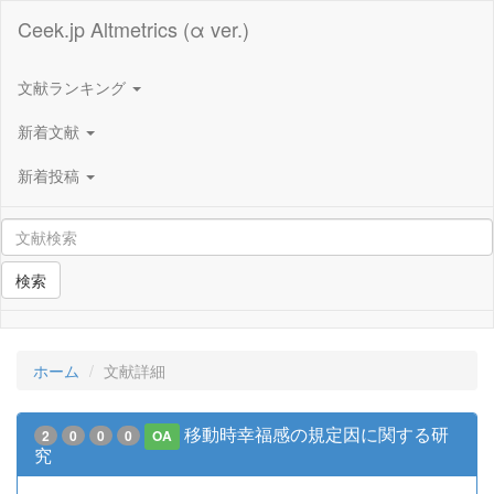
Ceek.jp Altmetrics (α ver.)
文献ランキング
新着文献
新着投稿
検索
ホーム
文献詳細
移動時幸福感の規定因に関する研
2
0
0
0
OA
究