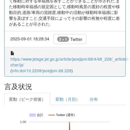
て移動に対する幸福感を表すことができることが示された.ま
た移動時幸福感の規定因として,移動時風景の選好の程度や移
動目的,道路/車両の混雑度,移動中の活動が移動時幸福感に影
響を及ぼすこと,交通手段によってその影響の有無や程度に差
があることが示された.
2023-09-01 18:28:34
Twitter
2 + 1
https://www.jstage.jst.go.jp/article/jscejipm/68/4/68_228/_article/-
char/ja/
(
info:doi/10.2208/jscejipm.68.228
)
言及状況
変動（ピーク前後）
変動（月別）
分布
合計
Twitter (通常)
1.00