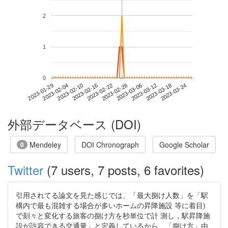
2
1
0
2023-03-18
2023-01-29
2023-02-16
2023-03-06
2023-03-24
2023-02-04
2023-02-22
2023-03-12
2023-02-10
2023-02-28
外部データベース (DOI)
Mendeley
DOI Chronograph
Google Scholar
0
Twitter
(7 users, 7 posts, 6 favorites)
引用されてる論文を見た感じでは、「最大捌け人数」を「駅
構内で最も混雑する場合が多いホームの昇降施設 等に着目)
で刻々と変化する旅客の捌け方を秒単位で計 測し，駅昇降施
設が許容できる交通量」と定義しているから、「捌け方」由