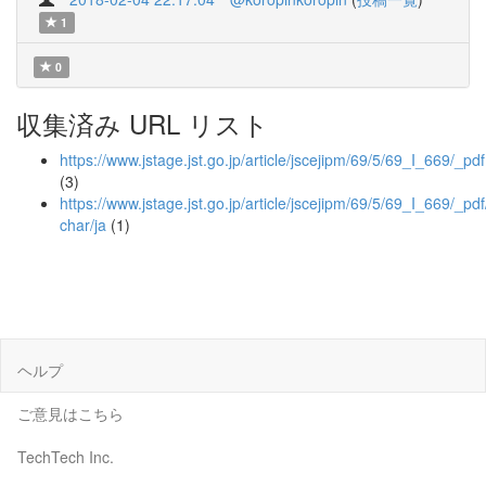
1
0
収集済み URL リスト
https://www.jstage.jst.go.jp/article/jscejipm/69/5/69_I_669/_pdf
(3)
https://www.jstage.jst.go.jp/article/jscejipm/69/5/69_I_669/_pdf
char/ja
(1)
ヘルプ
ご意見はこちら
TechTech Inc.