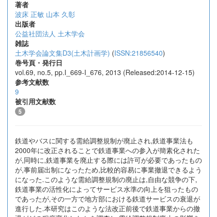
著者
波床 正敏
山本 久彰
出版者
公益社団法人 土木学会
雑誌
土木学会論文集D3(土木計画学)
(
ISSN:21856540
)
巻号頁・発行日
vol.69, no.5, pp.I_669-I_676, 2013 (Released:2014-12-15)
参考文献数
9
被引用文献数
5
鉄道やバスに関する需給調整規制が廃止され,鉄道事業法も
2000年に改正されることで鉄道事業への参入が簡素化された
が,同時に,鉄道事業を廃止する際には許可が必要であったもの
が,事前届出制になったため,比較的容易に事業撤退できるよう
になった.このような需給調整規制の廃止は,自由な競争の下,
鉄道事業の活性化によってサービス水準の向上を狙ったもの
であったが,その一方で地方部における鉄道サービスの衰退が
進行した.本研究はこのような法改正前後で鉄道事業からの撤