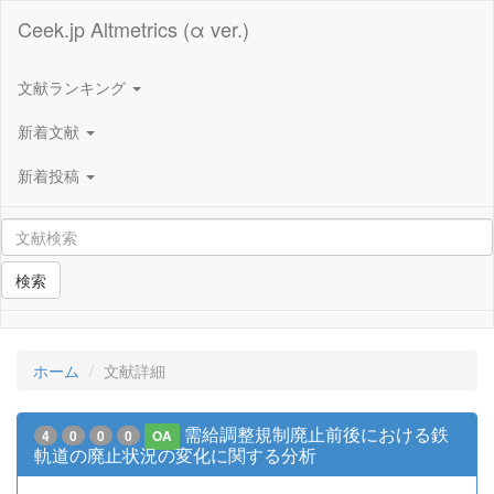
Ceek.jp Altmetrics (α ver.)
文献ランキング
新着文献
新着投稿
検索
ホーム
文献詳細
需給調整規制廃止前後における鉄
4
0
0
0
OA
軌道の廃止状況の変化に関する分析