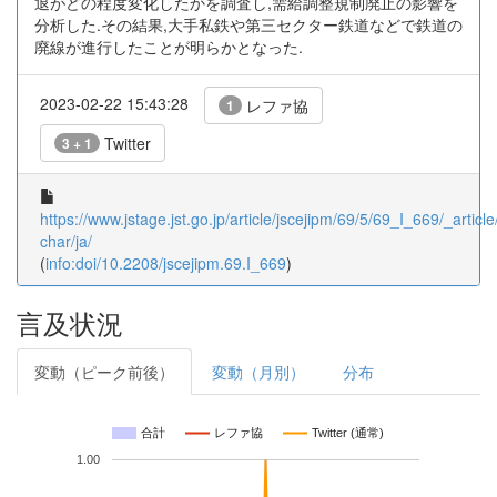
退がどの程度変化したかを調査し,需給調整規制廃止の影響を
分析した.その結果,大手私鉄や第三セクター鉄道などで鉄道の
廃線が進行したことが明らかとなった.
2023-02-22 15:43:28
レファ協
1
Twitter
3 + 1
https://www.jstage.jst.go.jp/article/jscejipm/69/5/69_I_669/_article
char/ja/
(
info:doi/10.2208/jscejipm.69.I_669
)
言及状況
変動（ピーク前後）
変動（月別）
分布
合計
レファ協
Twitter (通常)
1.00