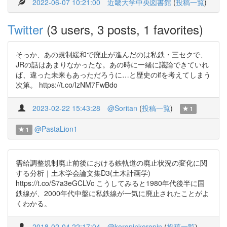
2022-06-07 10:21:00
近畿大学中央図書館
(
投稿一覧
)
Twitter
(3 users, 3 posts, 1 favorites)
そっか、あの規制緩和で廃止が進んだのは私鉄・三セクで、
JRの話はあまりなかったな。あの時に一緒に議論できていれ
ば、違った未来もあっただろうに…と歴史のifを考えてしまう
次第。 https://t.co/IzNM7FwBdo
2023-02-22 15:43:28
@Soritan
(
投稿一覧
)
1
@PastaLion1
1
需給調整規制廃止前後における鉄軌道の廃止状況の変化に関
する分析｜土木学会論文集D3(土木計画学)
https://t.co/S7a3eGCLVc こうしてみると1980年代後半に国
鉄線が、2000年代中盤に私鉄線が一気に廃止されたことがよ
くわかる。
2018-02-04 22:17:04
@koropinkoropin
(
投稿一覧
)