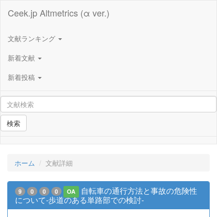
Ceek.jp Altmetrics (α ver.)
文献ランキング
新着文献
新着投稿
検索
ホーム
文献詳細
自転車の通行方法と事故の危険性
9
0
0
0
OA
について-歩道のある単路部での検討-