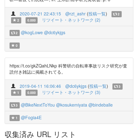
2020-07-21 22:43:15
@rzt_ashr
(
投稿一覧
)
2
リツイート・ネットワーク (2)
2
0.000
@kogLowe
@dc6ykjgs
2
0
https://t.co/gkZQahLNkp 科警研の自転車事故リスク研究が査
読付き雑誌に掲載されてる。
2019-04-11 16:06:46
@dc6ykjgs
(
投稿一覧
)
3
リツイート・ネットワーク (3)
1
0.000
@BikeNextToYou
@kosukemiyata
@bindeballe
3
@Fogia4E
1
収集済み URL リスト