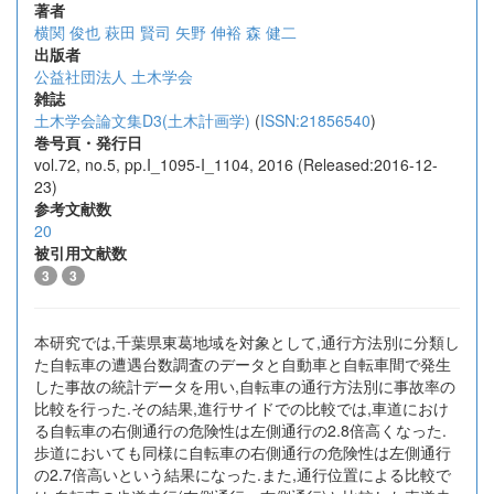
著者
横関 俊也
萩田 賢司
矢野 伸裕
森 健二
出版者
公益社団法人 土木学会
雑誌
土木学会論文集D3(土木計画学)
(
ISSN:21856540
)
巻号頁・発行日
vol.72, no.5, pp.I_1095-I_1104, 2016 (Released:2016-12-
23)
参考文献数
20
被引用文献数
3
3
本研究では,千葉県東葛地域を対象として,通行方法別に分類し
た自転車の遭遇台数調査のデータと自動車と自転車間で発生
した事故の統計データを用い,自転車の通行方法別に事故率の
比較を行った.その結果,進行サイドでの比較では,車道におけ
る自転車の右側通行の危険性は左側通行の2.8倍高くなった.
歩道においても同様に自転車の右側通行の危険性は左側通行
の2.7倍高いという結果になった.また,通行位置による比較で