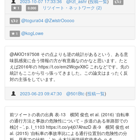
2023-10-07 17:33:36
@rzt_ashr
(
投稿一覧
)
2
リツイート・ネットワーク (2)
1
0.000
@togura04
@ZwistrOoooo
2
@kogLowe
1
@AKIO197508 その点よりも逆の統計があるという、ある意
味肌感覚に合う情報の方が有意義なのかなと思います。たと
えば2016年の https://t.co/em2WcgvX8C これなどです。先の
統計もここから引っ張ってきました。この論文はまったく反
対の主張をしています。
2023-06-23 09:47:30
@501Btc
(
投稿一覧
)
前ツイートの表の出典 表-13 横関 俊也 et al. (2016) ‘自転車
の通行方法と事故の危険性について－歩道のある単路部での
検討－’, p. I_1103 https://t.co/y4j07AhszD 表-9 横関 俊也 et
al. (2015) ‘自転車の事故率比による通行位置別の危険性の分
析―昼夜での比較―’, in. 土木計画学研究発表会. p. 6