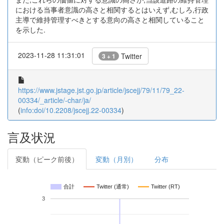
における当事者意識の高さと相関するとはいえず,むしろ,行政
主導で維持管理すべきとする意向の高さと相関していること
を示した.
2023-11-28 11:31:01
Twitter
3 + 1
https://www.jstage.jst.go.jp/article/jscejj/79/11/79_22-
00334/_article/-char/ja/
(
info:doi/10.2208/jscejj.22-00334
)
言及状況
変動（ピーク前後）
変動（月別）
分布
合計
Twitter (通常)
Twitter (RT)
3