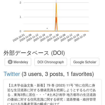
2
1
*
*
0
2023-12-18
2023-10-31
2023-11-18
2023-12-06
2023-12-24
2023-11-06
2023-11-24
2023-12-12
2023-11-12
2023-11-30
外部データベース (DOI)
Mendeley
DOI Chronograph
Google Scholar
0
Twitter
(3 users, 3 posts, 1 favorites)
【土木学会論文集・新着】79 巻 (2023) 11号 ”特に住民に身
近な生活道路に対する価値意識を把握しようとするものであ
る．東海3県に居住・・・” #土木計画学 地方都市の生活道路
の価値に対する住民意識に関する研究：道路整備・維持管理
における当事者意識の醸成に向けて