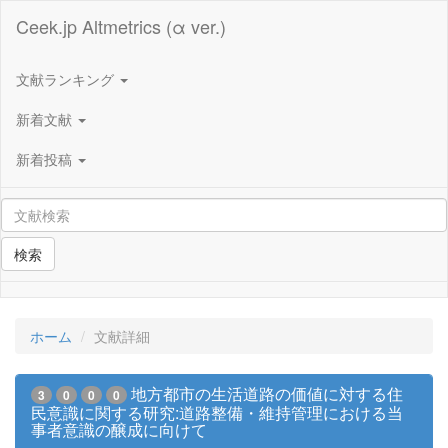
Ceek.jp Altmetrics (α ver.)
文献ランキング
新着文献
新着投稿
検索
ホーム
文献詳細
地方都市の生活道路の価値に対する住
3
0
0
0
民意識に関する研究:道路整備・維持管理における当
事者意識の醸成に向けて