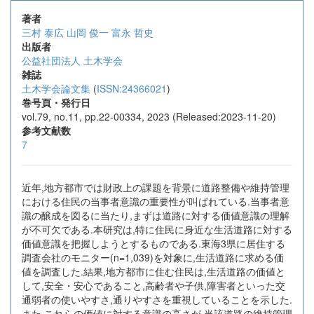
著者
三村 泰広
山岡 俊一
富永 哲史
出版者
公益社団法人 土木学会
雑誌
土木学会論文集
(
ISSN:24366021
)
巻号頁・発行日
vol.79, no.11, pp.22-00334, 2023 (Released:2023-11-20)
参考文献数
7
近年,地方都市では財政上の課題を背景に道路整備や維持管理
における住民の当事者意識の重要性が叫ばれている.当事者意
識の醸成を図るに当たり,まずは道路に対する価値意識の理解
が不可欠である.本研究は,特に住民に身近な生活道路に対する
価値意識を把握しようとするものである.東海3県に居住する
調査会社のモニター(n=1,039)を対象に,生活道路に求める価
値を調査した.結果,地方都市に住む住民は,生活道路の価値と
して,安全・安心であること,高齢者や子供,障害者といった交
通弱者の使いやすさ,通りやすさを重視していることを示した.
また,これらの価値に対する意識の高さが,当該道路の維持管理