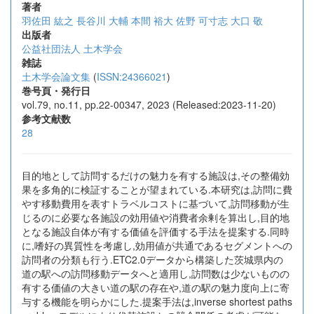
著者
羽佐田 紘之
長谷川 大輔
本間 裕大
佐野 可寸志
大口 敬
出版者
公益社団法人 土木学会
雑誌
土木学会論文集
(
ISSN:24366021
)
巻号頁・発行日
vol.79, no.11, pp.22-00347, 2023 (Released:2023-11-20)
参考文献数
28
目的地として訪問するだけの魅力を有する施設は,その整備効
果を多角的に検証することが望まれている.本研究は,訪問に費
やす移動費用を表すトラベルコストに基づいて,訪問移動が生
じるのに必要な各施設の効用値や消費者余剰を算出し,目的地
となる施設自体が有する価値を評価する手法を提案する.同時
に,嗜好の異質性を考慮し,効用値が共通であるセグメントへの
訪問者の分類も行う.ETC2.0データから構築した茨城県内の
道の駅への訪問移動データへと適用し,訪問数は少ないものの
有する価値の大きい道の駅の存在や,道の駅の魅力度向上に寄
与する機能を明らかにした.提案手法は,inverse shortest paths