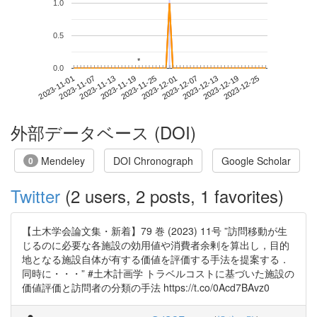
1.0
0.5
*
*
0.0
2023-12-19
2023-11-01
2023-11-19
2023-12-07
2023-12-25
2023-11-07
2023-11-25
2023-12-13
2023-11-13
2023-12-01
外部データベース (DOI)
Mendeley
DOI Chronograph
Google Scholar
0
Twitter
(2 users, 2 posts, 1 favorites)
【土木学会論文集・新着】79 巻 (2023) 11号 ”訪問移動が生
じるのに必要な各施設の効用値や消費者余剰を算出し，目的
地となる施設自体が有する価値を評価する手法を提案する．
同時に・・・” #土木計画学 トラベルコストに基づいた施設の
価値評価と訪問者の分類の手法 https://t.co/0Acd7BAvz0