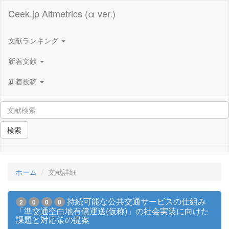
Ceek.jp Altmetrics (α ver.)
文献ランキング
新着文献
新着投稿
検索
ホーム
文献詳細
持続可能な公共交通サービスの仕組み
2
0
0
0
「準交通空白地有償運送(仮称)」の社会実装に向けた
課題と対応策の提案