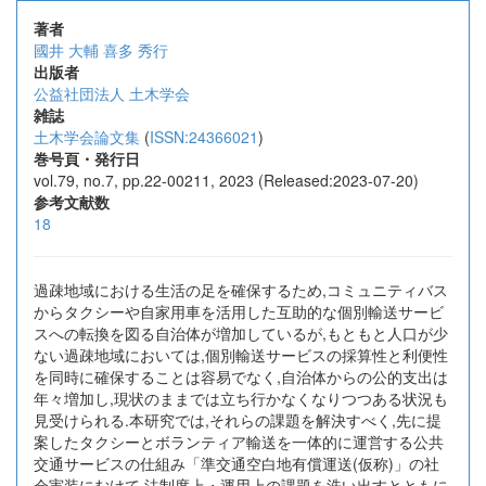
著者
國井 大輔
喜多 秀行
出版者
公益社団法人 土木学会
雑誌
土木学会論文集
(
ISSN:24366021
)
巻号頁・発行日
vol.79, no.7, pp.22-00211, 2023 (Released:2023-07-20)
参考文献数
18
過疎地域における生活の足を確保するため,コミュニティバス
からタクシーや自家用車を活用した互助的な個別輸送サービ
スへの転換を図る自治体が増加しているが,もともと人口が少
ない過疎地域においては,個別輸送サービスの採算性と利便性
を同時に確保することは容易でなく,自治体からの公的支出は
年々増加し,現状のままでは立ち行かなくなりつつある状況も
見受けられる.本研究では,それらの課題を解決すべく,先に提
案したタクシーとボランティア輸送を一体的に運営する公共
交通サービスの仕組み「準交通空白地有償運送(仮称)」の社
会実装にむけて,法制度上・運用上の課題を洗い出すとともに,