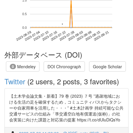
1.0
0.5
*
*
0.0
2023-08-15
2023-06-28
2023-07-16
2023-08-03
2023-08-21
2023-07-04
2023-07-22
2023-08-09
2023-07-10
2023-07-28
外部データベース (DOI)
Mendeley
DOI Chronograph
Google Scholar
0
Twitter
(2 users, 2 posts, 3 favorites)
【土木学会論文集・新着】79 巻 (2023) ７号 ”過疎地域にお
ける生活の足を確保するため，コミュニティバスからタクシ
ーや自家用車を活用した・・・” #土木計画学 持続可能な公共
交通サービスの仕組み「準交通空白地有償運送(仮称)」の社
会実装に向けた課題と対応策の提案 https://t.co/dUluDiQsYo