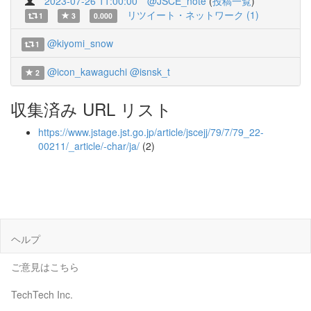
2023-07-26 11:00:00
@JSCE_note
(
投稿一覧
)
リツイート・ネットワーク (1)
1
3
0.000
@kiyomi_snow
1
@icon_kawaguchi
@isnsk_t
2
収集済み URL リスト
https://www.jstage.jst.go.jp/article/jscejj/79/7/79_22-
00211/_article/-char/ja/
(2)
ヘルプ
ご意見はこちら
TechTech Inc.