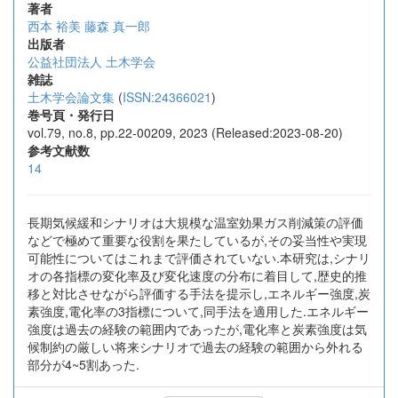
著者
西本 裕美
藤森 真一郎
出版者
公益社団法人 土木学会
雑誌
土木学会論文集
(
ISSN:24366021
)
巻号頁・発行日
vol.79, no.8, pp.22-00209, 2023 (Released:2023-08-20)
参考文献数
14
長期気候緩和シナリオは大規模な温室効果ガス削減策の評価
などで極めて重要な役割を果たしているが,その妥当性や実現
可能性についてはこれまで評価されていない.本研究は,シナリ
オの各指標の変化率及び変化速度の分布に着目して,歴史的推
移と対比させながら評価する手法を提示し,エネルギー強度,炭
素強度,電化率の3指標について,同手法を適用した.エネルギー
強度は過去の経験の範囲内であったが,電化率と炭素強度は気
候制約の厳しい将来シナリオで過去の経験の範囲から外れる
部分が4~5割あった.