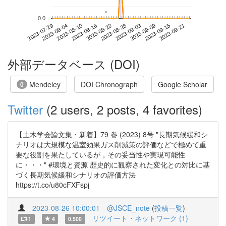
*
*
0.0
2023-09-15
2023-07-29
2023-08-16
2023-09-03
2023-09-21
2023-08-04
2023-08-22
2023-09-09
2023-08-10
2023-08-28
外部データベース (DOI)
Mendeley
DOI Chronograph
Google Scholar
0
Twitter
(2 users, 2 posts, 4 favorites)
【土木学会論文集・新着】79 巻 (2023) 8号 "長期気候緩和シ
ナリオは大規模な温室効果ガス削減策の評価などで極めて重
要な役割を果たしているが，その妥当性や実現可能性
に・・・" #環境と資源 歴史的に観察された変化との対比に基
づく長期気候緩和シナリオの評価方法
https://t.co/u80cFXFspj
2023-08-26 10:00:01
@JSCE_note
(
投稿一覧
)
リツイート・ネットワーク (1)
1
4
0.500