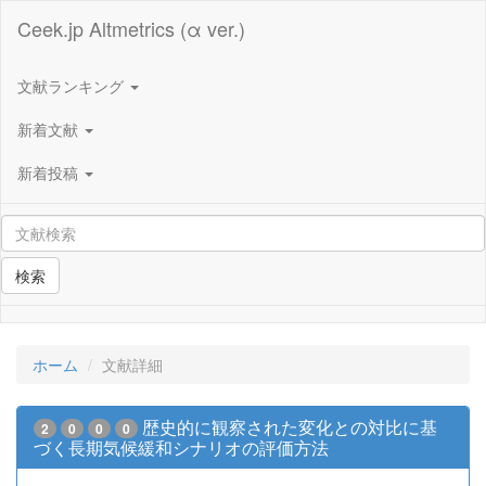
Ceek.jp Altmetrics (α ver.)
文献ランキング
新着文献
新着投稿
検索
ホーム
文献詳細
歴史的に観察された変化との対比に基
2
0
0
0
づく長期気候緩和シナリオの評価方法