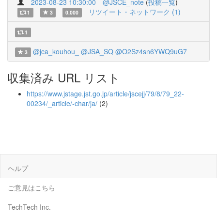
2023-08-23 10:30:00
@JSCE_note
(
投稿一覧
)
リツイート・ネットワーク (1)
1
3
0.000
1
@jca_kouhou_
@JSA_SQ
@O2Sz4sn6YWQ9uG7
3
収集済み URL リスト
https://www.jstage.jst.go.jp/article/jscejj/79/8/79_22-
00234/_article/-char/ja/
(2)
ヘルプ
ご意見はこちら
TechTech Inc.