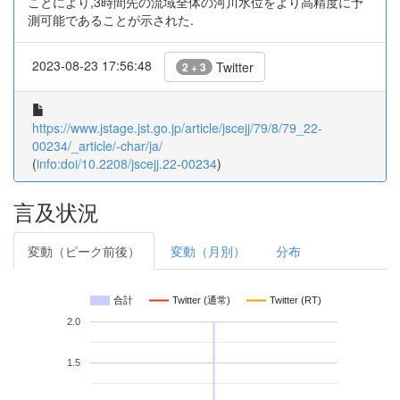
ことにより,3時間先の流域全体の河川水位をより高精度に予
測可能であることが示された.
2023-08-23 17:56:48
Twitter
2 + 3
https://www.jstage.jst.go.jp/article/jscejj/79/8/79_22-
00234/_article/-char/ja/
(
info:doi/10.2208/jscejj.22-00234
)
言及状況
変動（ピーク前後）
変動（月別）
分布
合計
Twitter (通常)
Twitter (RT)
2.0
1.5