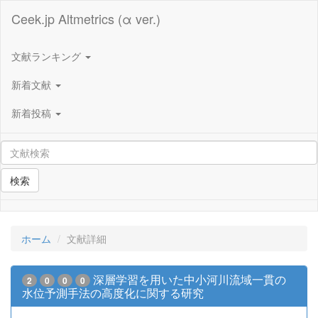
Ceek.jp Altmetrics (α ver.)
文献ランキング
新着文献
新着投稿
検索
ホーム
文献詳細
深層学習を用いた中小河川流域一貫の
2
0
0
0
水位予測手法の高度化に関する研究