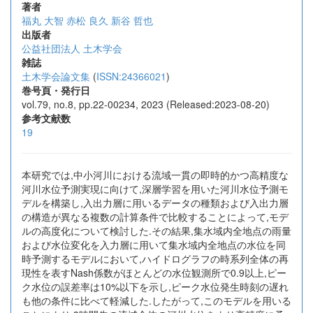
著者
福丸 大智
赤松 良久
新谷 哲也
出版者
公益社団法人 土木学会
雑誌
土木学会論文集
(
ISSN:24366021
)
巻号頁・発行日
vol.79, no.8, pp.22-00234, 2023 (Released:2023-08-20)
参考文献数
19
本研究では,中小河川における流域一貫の即時的かつ高精度な
河川水位予測実現に向けて,深層学習を用いた河川水位予測モ
デルを構築し,入出力層に用いるデータの種類および入出力層
の構造が異なる複数の計算条件で比較することによって,モデ
ルの高度化について検討した.その結果,集水域内全地点の雨量
および水位変化を入力層に用いて集水域内全地点の水位を同
時予測するモデルにおいて,ハイドログラフの時系列全体の再
現性を表すNash係数がほとんどの水位観測所で0.9以上,ピー
ク水位の誤差率は10%以下を示し,ピーク水位発生時刻の遅れ
も他の条件に比べて軽減した.したがって,このモデルを用いる