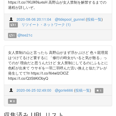
https://t.co/7KUlKNu4sH 高野山が女人禁制を解禁するまでの
過程が詳しいぞ。
2020-08-06 20:11:04
@tidepool_gunnel
(
投稿一覧
)
リツイート・ネットワーク (1)
1
@tee21c
1
女人禁制の山と言ったら 高野山がまず浮かぶけど 色々屁理屈
はつけてるけど要するに 「修行の時女がいると気が散る」っ
てのが 理由だと思うんだけど 女人禁制にしてるのにふもとに
色町が出来て ウサギを一羽二羽呼んだ言い換えと似たアレが
発生しててﾜﾛ https://t.co/f64wI2OlOZ
https://t.co/Q3S9KiObyQ
2020-06-25 02:49:00
@gorie666
(
投稿一覧
)
1
0
収集済み URL リスト