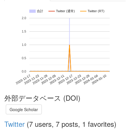
合計
Twitter (通常)
Twitter (RT)
2.0
1.5
1.0
0.5
0.0
2024-01-04
2023-11-17
2023-12-05
2023-12-23
2024-01-10
2023-11-23
2023-12-11
2023-12-29
2023-11-29
2023-12-17
外部データベース (DOI)
Google Scholar
Twitter
(7 users, 7 posts, 1 favorites)