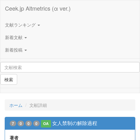
Ceek.jp Altmetrics (α ver.)
文献ランキング
新着文献
新着投稿
検索
ホーム
文献詳細
女人禁制の解除過程
7
0
0
0
OA
著者