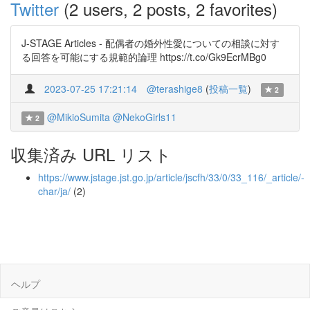
Twitter
(2 users, 2 posts, 2 favorites)
J-STAGE Articles - 配偶者の婚外性愛についての相談に対す
る回答を可能にする規範的論理 https://t.co/Gk9EcrMBg0
2023-07-25 17:21:14
@terashige8
(
投稿一覧
)
2
@MikioSumita
@NekoGirls11
2
収集済み URL リスト
https://www.jstage.jst.go.jp/article/jscfh/33/0/33_116/_article/-
char/ja/
(2)
ヘルプ