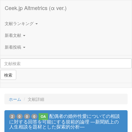
Ceek.jp Altmetrics (α ver.)
文献ランキング
新着文献
新着投稿
検索
ホーム
文献詳細
配偶者の婚外性愛についての相談
2
0
0
0
OA
に対する回答を可能にする規範的論理 —新聞紙上の
人生相談を題材とした探索的分析—