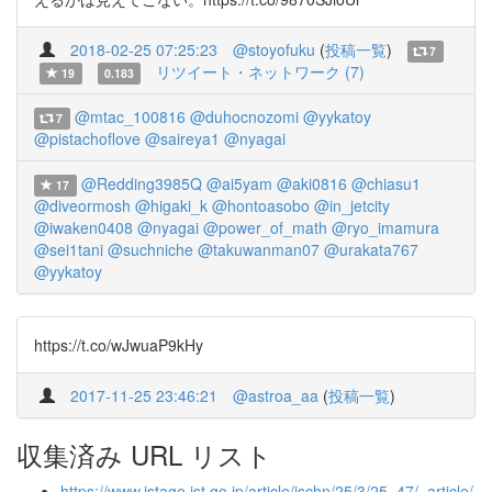
2018-02-25 07:25:23
@stoyofuku
(
投稿一覧
)
7
リツイート・ネットワーク (7)
19
0.183
@mtac_100816
@duhocnozomi
@yykatoy
7
@pistachoflove
@saireya1
@nyagai
@Redding3985Q
@ai5yam
@aki0816
@chiasu1
17
@diveormosh
@higaki_k
@hontoasobo
@in_jetcity
@iwaken0408
@nyagai
@power_of_math
@ryo_imamura
@sei1tani
@suchniche
@takuwanman07
@urakata767
@yykatoy
https://t.co/wJwuaP9kHy
2017-11-25 23:46:21
@astroa_aa
(
投稿一覧
)
収集済み URL リスト
https://www.jstage.jst.go.jp/article/jschn/25/3/25_47/_article/-