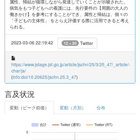
属性、帰結が循環しながら発達していくことが示唆された。
病気をもつ子どもへの看護には、先行要件の【周囲の大人の
働きかけ】を参考にすることができ、属性と帰結は、個々の
「子どもの主体性」 をとらえ評価する際に活用できると考え
られる。
2023-03-06 22:19:42
Twitter
12 + 20
https://www.jstage.jst.go.jp/article/jschn/25/3/25_47/_article/-
char/ja/
(
info:doi/10.20625/jschn.25.3_47
)
言及状況
変動（ピーク前後）
変動（月別）
分布
合計
Twitter (通常)
Twitter (RT)
8