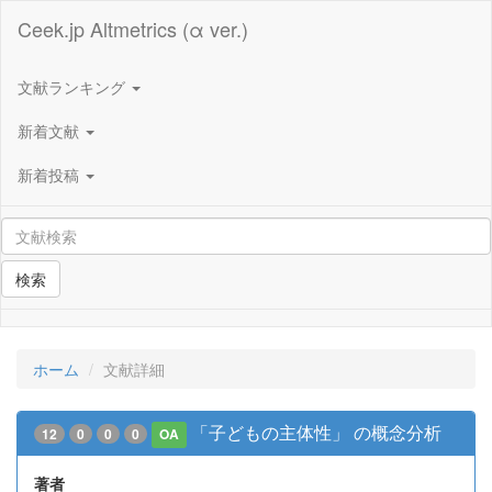
Ceek.jp Altmetrics (α ver.)
文献ランキング
新着文献
新着投稿
検索
ホーム
文献詳細
「子どもの主体性」 の概念分析
12
0
0
0
OA
著者