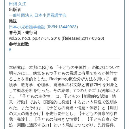
田畑 久江
出版者
一般社団法人 日本小児看護学会
雑誌
日本小児看護学会誌
(
ISSN:13449923
)
巻号頁・発行日
vol.25, no.3, pp.47-54, 2016 (Released:2017-03-20)
参考文献数
8
本研究は、本邦における 「子どもの主体性」 の概念について
明らかにし、病気をもつ子どもの看護に有用であるか検討す
ることを目的とした。Rodgersの概念分析方法を用いて、看
護学、教育学、心理学、発達学の和文献と書籍75件を対象と
して概念分析を行った。その結果、7つのカテゴリが抽出され
た。 「子どもの主体性」 は、子どもの【能動的な認知・情
意・行動】であり【段階的に発達】するという属性で説明さ
れた。またそれは、【子どもの発達・情意・体験】と【周囲
の大人の働きかけ】を先行要件とし、【子どもの健康的な自
我・発達】、【子どもの前向きな情意】、【子ども自身が対
処・周囲に適応する力】という帰結につながり、先行要件、