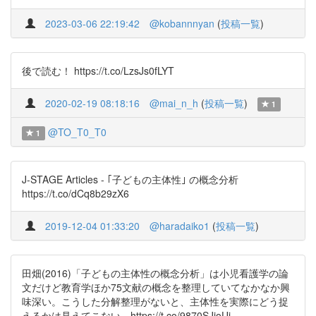
2023-03-06 22:19:42
@kobannnyan
(
投稿一覧
)
後で読む！ https://t.co/LzsJs0fLYT
2020-02-19 08:18:16
@mai_n_h
(
投稿一覧
)
1
@TO_T0_T0
1
J-STAGE Articles - ｢子どもの主体性｣ の概念分析
https://t.co/dCq8b29zX6
2019-12-04 01:33:20
@haradaiko1
(
投稿一覧
)
田畑(2016)「子どもの主体性の概念分析」は小児看護学の論
文だけど教育学ほか75文献の概念を整理していてなかなか興
味深い。こうした分解整理がないと、主体性を実際にどう捉
えるかは見えてこない。https://t.co/9870SJioUi