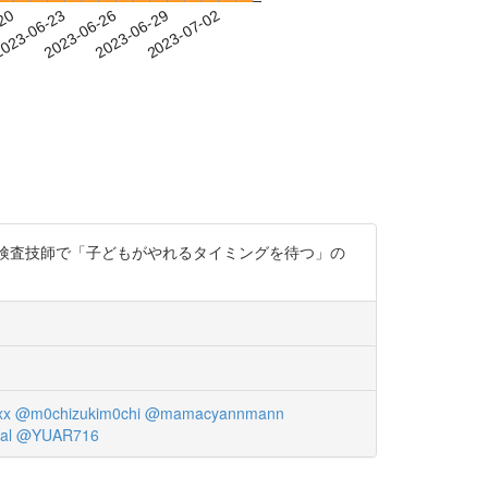
-20
023-06-23
2023-06-26
2023-06-29
2023-07-02
査。臨床検査技師で「子どもがやれるタイミングを待つ」の
xx
@m0chizukim0chi
@mamacyannmann
al
@YUAR716