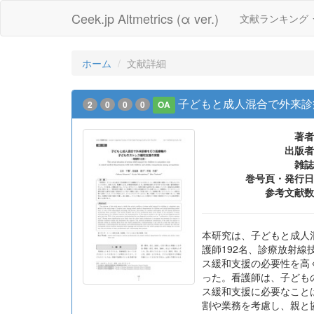
Ceek.jp Altmetrics (α ver.)
文献ランキング
ホーム
文献詳細
子どもと成人混合で外来診
2
0
0
0
OA
著者
出版者
雑誌
巻号頁・発行日
参考文献数
本研究は、子どもと成人
護師192名、診療放射線
ス緩和支援の必要性を高
った。看護師は、子ども
ス緩和支援に必要なこと
割や業務を考慮し、親と