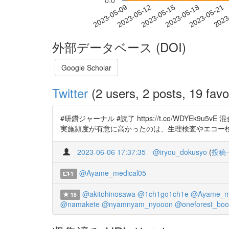
0.0
2023-05-15
2023-05-18
2023-05-21
2023
2023-05-09
2023-05-12
外部データベース (DOI)
Google Scholar
Twitter
(2 users, 2 posts, 19 favo
#研鑽ジャーナル #読了 https://t.co/WD
実施頻度が有意に高かったのは、生理検査やエコー
2023-06-06 17:37:35
@iryou_dokusyo
(
投稿
@Ayame_medical05
1
@akitohinosawa
@1ch1go1ch1e
@Ayame_me
18
@namakete
@nyamnyam_nyooon
@oneforest_boo