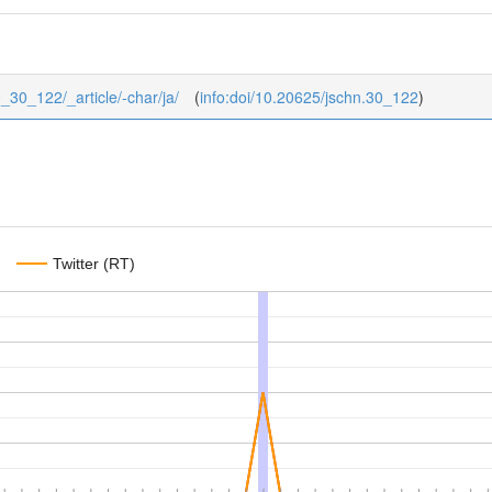
0_30_122/_article/-char/ja/
(
info:doi/10.20625/jschn.30_122
)
Twitter (RT)