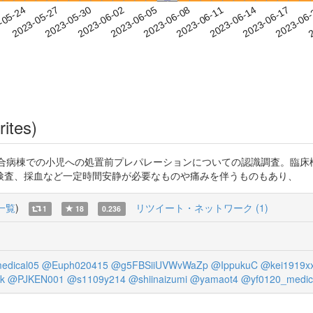
2023-06-14
2023-06-17
2023-06
-05-24
2
2023-05-27
2023-05-30
2023-06-02
2023-06-05
2023-06-08
2023-06-11
rites)
YEk9u5vE 混合病棟での小児への処置前プレパレーションについての認識調
検査、採血など一定時間安静が必要なものや痛みを伴うものもあり、
一覧
)
リツイート・ネットワーク (1)
1
18
0.236
dical05
@Euph020415
@g5FBSiiUVWvWaZp
@IppukuC
@kei1919x
k
@PJKEN001
@s1109y214
@shiinaizumi
@yamaot4
@yf0120_medic