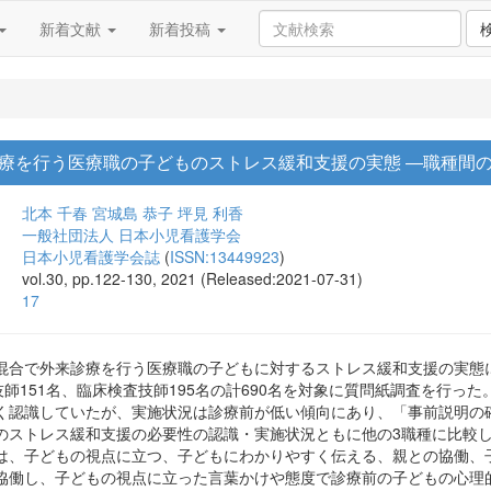
新着文献
新着投稿
療を行う医療職の子どものストレス緩和支援の実態 ―職種間
北本 千春
宮城島 恭子
坪見 利香
一般社団法人 日本小児看護学会
日本小児看護学会誌
(
ISSN:13449923
)
vol.30, pp.122-130, 2021 (Released:2021-07-31)
17
混合で外来診療を行う医療職の子どもに対するストレス緩和支援の実態に
技師151名、臨床検査技師195名の計690名を対象に質問紙調査を行っ
く認識していたが、実施状況は診療前が低い傾向にあり、「事前説明の確
のストレス緩和支援の必要性の認識・実施状況ともに他の3職種に比較
は、子どもの視点に立つ、子どもにわかりやすく伝える、親との協働、
協働し、子どもの視点に立った言葉かけや態度で診療前の子どもの心理