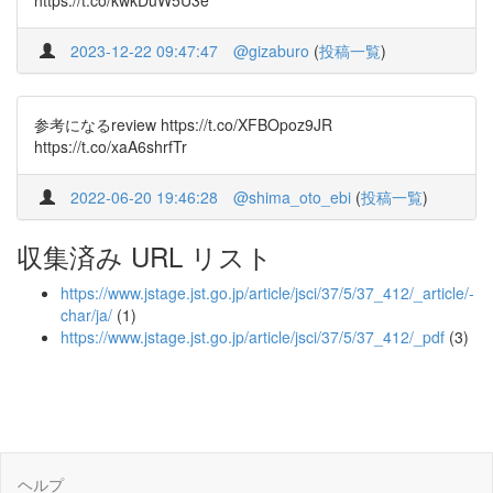
https://t.co/kwkDuW5U3e
2023-12-22 09:47:47
@gizaburo
(
投稿一覧
)
参考になるreview https://t.co/XFBOpoz9JR
https://t.co/xaA6shrfTr
2022-06-20 19:46:28
@shima_oto_ebi
(
投稿一覧
)
収集済み URL リスト
https://www.jstage.jst.go.jp/article/jsci/37/5/37_412/_article/-
char/ja/
(1)
https://www.jstage.jst.go.jp/article/jsci/37/5/37_412/_pdf
(3)
ヘルプ