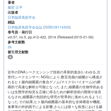
著者
服部 正平
出版者
日本臨床免疫学会
雑誌
日本臨床免疫学会会誌
(
ISSN:09114300
)
巻号頁・発行日
vol.37, no.5, pp.412-422, 2014 (Released:2015-01-06)
参考文献数
26
被引用文献数
4
近年のDNAシークエンシング技術の革新的進歩(いわゆる,次
世代シークエンサー; NGS)により,数百兆個の細菌から構成さ
れるヒト腸内細菌叢の集合ゲノム(マイクロバイオーム)の網
羅的で高速な解析が可能となった.また,細菌叢の生物学的ある
いは生態学的知見を正確に得るための解析技術の開発や改良
もなされ,細菌叢の包括的な研究が世界的に進められるように
なった.その結果,ヒト腸内細菌叢の基本的な全体構造や機能,
食事等の外的因子による影響,さらには様々な疾患における腸