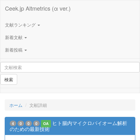
Ceek.jp Altmetrics (α ver.)
文献ランキング
新着文献
新着投稿
検索
ホーム
文献詳細
ヒト腸内マイクロバイオーム解析
4
0
0
0
OA
のための最新技術