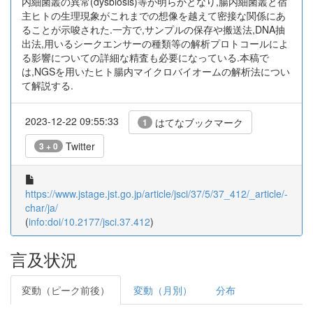
内細菌叢の異常(dysbiosis)等が明らかとなり,腸内細菌叢と宿
主ヒトの生理現象がこれまでの想像を越えて密接な関係にあ
ることが示唆された.一方で,サンプルの保存や搬送法,DNA抽
出法,用いるシークエンサーの種類等の解析プロトコールによ
る影響についての詳細な精査も必要になっている.本稿で
は,NGSを用いたヒト腸内マイクロバイオームの解析法につい
て解説する.
2023-12-22 09:55:33
はてなブックマーク
1
Twitter
3 + 0
https://www.jstage.jst.go.jp/article/jsci/37/5/37_412/_article/-
char/ja/
(
info:doi/10.2177/jsci.37.412
)
言及状況
変動（ピーク前後）
変動（月別）
分布