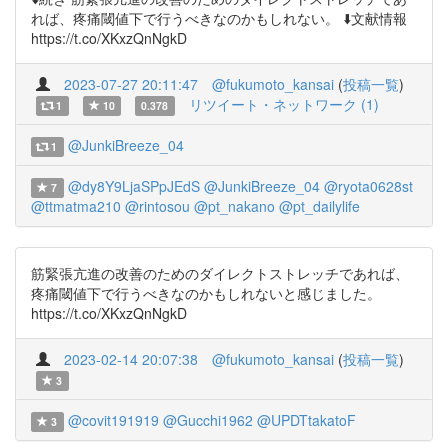
れば、疼痛閾値下で行うべきなのかもしれない。 ⬇️文献情報
https://t.co/XKxzQnNgkD
2023-07-27 20:11:47
@fukumoto_kansai
(
投稿一覧
)
リツイート・ネットワーク (1)
1
10
0.378
@JunkiBreeze_04
1
@dy8Y9LjaSPpJEdS
@JunkiBreeze_04
@ryota0628st
7
@ttmatma210
@rintosou
@pt_nakano
@pt_dailylife
筋緊張亢進の改善のためのダイレクトストレッチであれば、
疼痛閾値下で行うべきなのかもしれないと感じました。
https://t.co/XKxzQnNgkD
2023-02-14 20:07:38
@fukumoto_kansai
(
投稿一覧
)
3
@covit191919
@Gucchi1962
@UPDTtakatoF
3