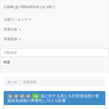
Ceek.jp Altmetrics (α ver.)
文献ランキング
新着文献
新着投稿
検索
ホーム
文献詳細
筋に対する異なる圧刺激強度が脊
2
0
0
0
OA
髄前角細胞の興奮性に与える影響