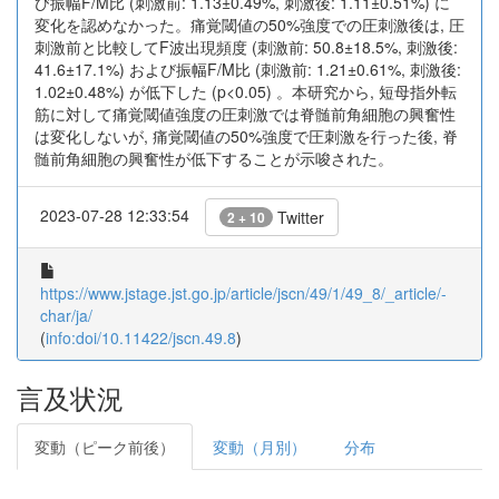
び振幅F/M比 (刺激前: 1.13±0.49%, 刺激後: 1.11±0.51%) に
変化を認めなかった。痛覚閾値の50%強度での圧刺激後は, 圧
刺激前と比較してF波出現頻度 (刺激前: 50.8±18.5%, 刺激後:
41.6±17.1%) および振幅F/M比 (刺激前: 1.21±0.61%, 刺激後:
1.02±0.48%) が低下した (p<0.05) 。本研究から, 短母指外転
筋に対して痛覚閾値強度の圧刺激では脊髄前角細胞の興奮性
は変化しないが, 痛覚閾値の50%強度で圧刺激を行った後, 脊
髄前角細胞の興奮性が低下することが示唆された。
2023-07-28 12:33:54
Twitter
2 + 10
https://www.jstage.jst.go.jp/article/jscn/49/1/49_8/_article/-
char/ja/
(
info:doi/10.11422/jscn.49.8
)
言及状況
変動（ピーク前後）
変動（月別）
分布