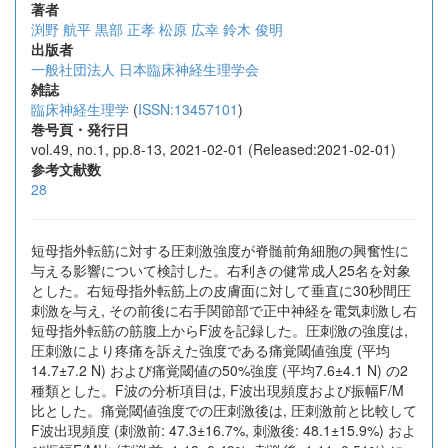
著者
渕野 航平
黒部 正孝
松原 広幸
鈴木 俊明
出版者
一般社団法人 日本臨床神経生理学会
雑誌
臨床神経生理学
(
ISSN:13457101
)
巻号頁・発行日
vol.49, no.1, pp.8-13, 2021-02-01 (Released:2021-02-01)
参考文献数
28
短母指外転筋に対する圧刺激強度が脊髄前角細胞の興奮性に
与える影響について検討した。右利きの健常成人25名を対象
とした。右短母指外転筋上の皮膚面に対して垂直に30秒間圧
刺激を与え, その前後に右手関節部で正中神経を電気刺激し右
短母指外転筋の筋腹上からF波を記録した。圧刺激の強度は,
圧刺激により疼痛を訴えた強度である痛覚閾値強度 (平均
14.7±7.2 N) および痛覚閾値の50%強度 (平均7.6±4.1 N) の2
種類とした。F波の分析項目は, F波出現頻度および振幅F/M
比とした。痛覚閾値強度での圧刺激後は, 圧刺激前と比較して
F波出現頻度 (刺激前: 47.3±16.7%, 刺激後: 48.1±15.9%) およ