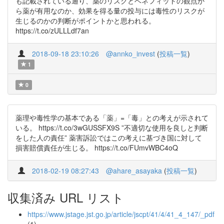
も記載されている通り、薬のリスクとベネフィットの観点か
ら薬が有用なのか、効果を得る量の投与には毒性のリスクが
生じるのかの判断がポイントかと思われる。
https://t.co/zULLLdf7an
2018-09-18 23:10:26
@annko_invest
(
投稿一覧
)
1
0
薬理や毒性学の基本である「薬」=「毒」との考えが示されて
いる。 https://t.co/3wGUSSFX9S ”不適切な使用を良しと判断
をした人の責任” 薬害訴訟ではこの考えに基づき国に対して
損害賠償責任が生じる。 https://t.co/FUmvWBC4oQ
2018-02-19 08:27:43
@ahare_asayaka
(
投稿一覧
)
収集済み URL リスト
https://www.jstage.jst.go.jp/article/jscpt/41/4/41_4_147/_pdf