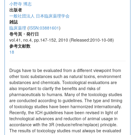
小野寺 博志
出版者
一般社団法人 日本臨床薬理学会
雑誌
臨床薬理
(
ISSN:03881601
)
巻号頁・発行日
vol.41, no.4, pp.147-152, 2010 (Released:2010-10-08)
参考文献数
18
Drugs have to be evaluated from a different viewpoint from
other toxic substances such as natural toxins, environment
substances and chemicals. Toxicological evaluations are
also important to clarify the benefits and risks of
pharmaceuticals to humans. Many of the toxicology studies
are conducted according to guidelines. The type and timing
of toxicology studies have been harmonized internationally.
Recently, the ICH guidelines have been revised in light of
technological advances and reduction of animal usage in
accordance with the 3R (reduce/refine/replace) principle.
The results of toxicology studies must always be evaluated