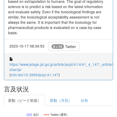
based on extrapolation to humans. The goal of regulatory
science is to predict a risk based on the latest information
and evaluate safety. Even if the toxicological findings are
similar, the toxicological acceptability assessment is not
always the same. It is important that the toxicology for
pharmaceutical products is evaluated on a case-by-case
basis.
2023-10-17 08:34:53
Twitter
6 + 10
https://www.jstage.jst.go.jp/article/jscpt/41/4/41_4_147/_article/-
char/ja/
(
info:doi/10.3999/jscpt.41.147
)
言及状況
変動（ピーク前後）
変動（月別）
分布
合計
Twitter (通常)