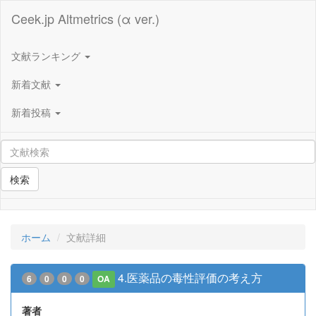
Ceek.jp Altmetrics (α ver.)
文献ランキング
新着文献
新着投稿
検索
ホーム
文献詳細
4.医薬品の毒性評価の考え方
6
0
0
0
OA
著者