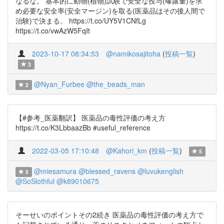
なるな。 基本的に動物(植物)試験で安全な投与(曝露量)を求
め必要な安全率(安全マージン)を取る(医薬品はその後人間で
治験)で決まる。 https://t.co/UY5V1CNfLg
https://t.co/vwAzW5FqIt
2023-10-17 08:34:53
@namikosajitoha
(
投稿一覧
)
3
@Nyan_Furbee
@the_beads_man
2
【#参考_医薬翻訳】 医薬品の毒性評価の考え方
https://t.co/K3LbbaazBb #useful_reference
2022-03-05 17:10:48
@Kahori_km
(
投稿一覧
)
5
@miesamura
@blessed_ravens
@luvukenglish
5
@SoSlothful
@k89010675
そーせいのポイントその2続き 医薬品の毒性評価の考え方で