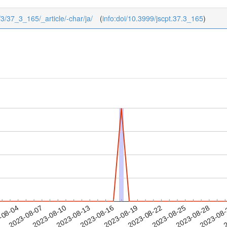
7/3/37_3_165/_article/-char/ja/
(
info:doi/10.3999/jscpt.37.3_165
)
2023-08-25
2023-08-28
2023-08
-08-04
2
2023-08-07
2023-08-10
2023-08-13
2023-08-16
2023-08-19
2023-08-22