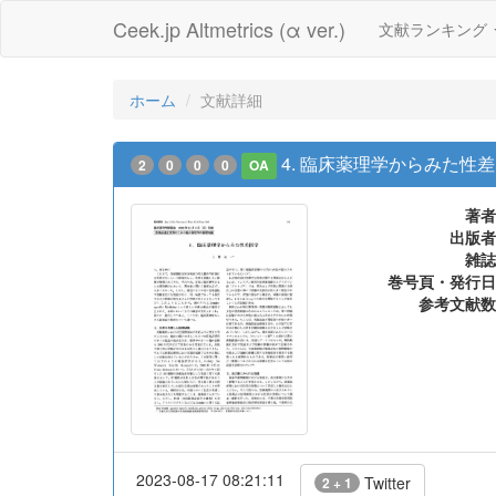
Ceek.jp Altmetrics (α ver.)
文献ランキング
ホーム
文献詳細
4. 臨床薬理学からみた性
2
0
0
0
OA
著者
出版者
雑誌
巻号頁・発行日
参考文献数
2023-08-17 08:21:11
Twitter
2 + 1