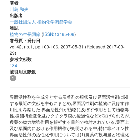
著者
川島 和夫
出版者
一般社団法人 植物化学調節学会
雑誌
植物の生長調節
(
ISSN:13465406
)
巻号頁・発行日
vol.42, no.1, pp.100-106, 2007-05-31 (Released:2017-09-
29)
参考文献数
134
被引用文献数
1
界面活性剤を主成分とする展着剤の現状及び界面活性剤に関
する最近の文献を中心にまとめ,界面活性剤の植物に及ぼす作
用性を考察した.界面活性剤が植物に及ぼす作用として植物毒
性,微細構造変化及びクチクラ膜の透過性などが挙げられるが,
農薬の効力増強作用を解析する目的で検討されている.葉面上
及び葉面内における作用機作が究明される中,特に非イオン性
界面活性剤の活性化作用については(1)農薬の投与量と物理化