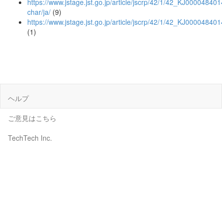
https://www.jstage.jst.go.jp/article/jscrp/42/1/42_KJ0000484014
char/ja/
(9)
https://www.jstage.jst.go.jp/article/jscrp/42/1/42_KJ00004840
(1)
ヘルプ
ご意見はこちら
TechTech Inc.