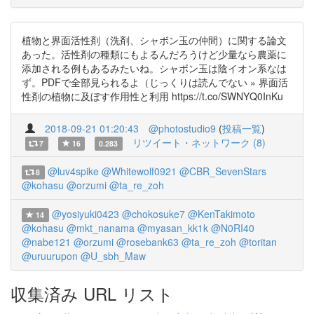
植物と界面活性剤（洗剤、シャボン玉の仲間）に関する論文
あった。活性剤の種類にもよるんだろうけど少量なら農薬に
添加される例もあるみたいね。シャボン玉は陰イオン系なは
ず。PDFで全部見られるよ（じっくりは読んでない » 界面活
性剤の植物に及ぼす作用性と利用 https://t.co/SWNYQ0InKu
2018-09-21 01:20:43
@photostudio9
(
投稿一覧
)
リツイート・ネットワーク (8)
7
16
0.283
@luv4spike
@Whitewolf0921
@CBR_SevenStars
8
@kohasu
@orzumi
@ta_re_zoh
@yosiyuki0423
@chokosuke7
@KenTakimoto
14
@kohasu
@mkt_nanama
@myasan_kk1k
@N0RI40
@nabe121
@orzumi
@rosebank63
@ta_re_zoh
@toritan
@uruurupon
@U_sbh_Maw
収集済み URL リスト