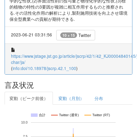
学的な性状,(2)界面活性剤の投与量と物理化学的な性状,(3)標
的植物の特性の3要因が複雑に相互作用するものと推察され
る.その活性化作用の解析により,製剤施用技術を向上させ環境
保全型農業への貢献が期待できる.
2023-06-21 03:31:56
Twitter
10 + 15
https://www.jstage.jst.go.jp/article/jscrp/42/1/42_KJ00004840145/_
char/ja/
(
info:doi/10.18978/jscrp.42.1_100
)
言及状況
変動（ピーク前後）
変動（月別）
分布
合計
Twitter (通常)
Twitter (RT)
10.0
7.5