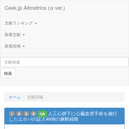
Ceek.jp Altmetrics (α ver.)
文献ランキング
新着文献
新着投稿
検索
ホーム
文献詳細
人工心肺下に心臓血管手術を施行
1
0
0
0
OA
したエホバの証人46例の麻酔経験