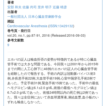
著者
安部 和夫
佐藤 尚司
里井 明子
近藤 晴彦
出版者
一般社団法人 日本心臓血管麻酔学会
雑誌
Cardiovascular Anesthesia
(
ISSN:13429132
)
巻号頁・発行日
vol.20, no.1, pp.87-91, 2016 (Released:2016-09-03)
参考文献数
9
エホバの証人は輸血拒否の姿勢が特徴的であるが特に心臓血
管手術では大きな問題である。今回我々は2001年から2015年
までの間に人工心肺下に46例のエホバの証人の心臓血管手術
を経験したので報告する。手術の内訳は冠動脈バイパス術3
例,弁疾患手術22例,大血管手術19例,心室中隔穿孔手術2例で
あった。予定手術31例,緊急手術15例であった。手術中の最低
ヘモグロビン値は6.1±2.0 g/dL,術後の最低ヘモグロビン値は
6.7±2.0 g/dLであった。術後24時間以内の死亡例は2例であっ
た。我々は全症例において赤血球濃厚液,凍結血漿,血小板のい
ずれも輸血しなかった。