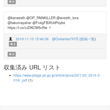
0
@kanaesth @OP_PAiNKiLLER @anesth_tora
@takumayahar @Fv4gFB3fUdPoybs
https://t.co/cJDKOW5cRw ？
2019-11-10 15:46:36
@Ovisaries7H7E
(
投稿一覧
)
2
0
収集済み URL リスト
https://www.jstage.jst.go.jp/article/jscva/20/1/20_2016-3-
016/_pdf
(1)