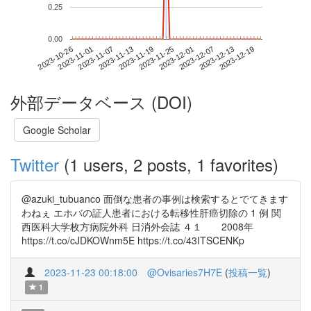
0.25
0.00
2023-12-13
2023-10-26
2023-11-13
2023-12-01
2023-12-19
2023-11-01
2023-11-19
2023-12-07
2023-11-07
2023-11-25
外部データベース (DOI)
Google Scholar
Twitter
(1 users, 2 posts, 1 favorites)
@azuki_tubuanco 面倒な患者の事例は検索するとでてきます
わねぇ エホバの証人患者における転移性肝癌切除の 1 例 関
西医科大学枚方病院外科 日消外会誌 ４１ 2008年
https://t.co/cJDKOWnm5E https://t.co/43ITSCENKp
2023-11-23 00:18:00
@Ovisaries7H7E
(
投稿一覧
)
1