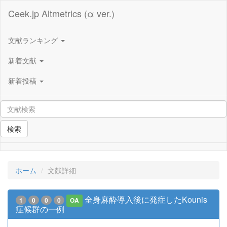
Ceek.jp Altmetrics (α ver.)
文献ランキング
新着文献
新着投稿
検索
ホーム
文献詳細
全身麻酔導入後に発症したKounis
1
0
0
0
OA
症候群の一例