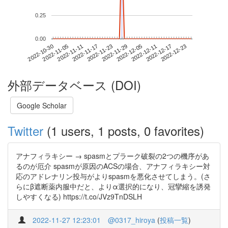
0.25
0.00
2022-12-17
2022-10-30
2022-11-17
2022-12-05
2022-12-23
2022-11-05
2022-11-23
2022-12-11
2022-11-11
2022-11-29
外部データベース (DOI)
Google Scholar
Twitter
(1 users, 1 posts, 0 favorites)
アナフィラキシー → spasmとプラーク破裂の2つの機序があ
るのが厄介 spasmが原因のACSの場合、アナフィラキシー対
応のアドレナリン投与がよりspasmを悪化させてしまう。(さ
らにβ遮断薬内服中だと、よりα選択的になり、冠攣縮を誘発
しやすくなる) https://t.co/JVz9TnDSLH
2022-11-27 12:23:01
@0317_hiroya
(
投稿一覧
)