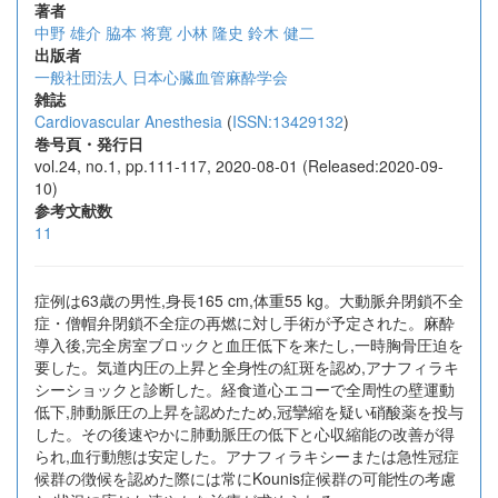
著者
中野 雄介
脇本 将寛
小林 隆史
鈴木 健二
出版者
一般社団法人 日本心臓血管麻酔学会
雑誌
Cardiovascular Anesthesia
(
ISSN:13429132
)
巻号頁・発行日
vol.24, no.1, pp.111-117, 2020-08-01 (Released:2020-09-
10)
参考文献数
11
症例は63歳の男性,身長165 cm,体重55 kg。大動脈弁閉鎖不全
症・僧帽弁閉鎖不全症の再燃に対し手術が予定された。麻酔
導入後,完全房室ブロックと血圧低下を来たし,一時胸骨圧迫を
要した。気道内圧の上昇と全身性の紅斑を認め,アナフィラキ
シーショックと診断した。経食道心エコーで全周性の壁運動
低下,肺動脈圧の上昇を認めたため,冠攣縮を疑い硝酸薬を投与
した。その後速やかに肺動脈圧の低下と心収縮能の改善が得
られ,血行動態は安定した。アナフィラキシーまたは急性冠症
候群の徴候を認めた際には常にKounis症候群の可能性の考慮